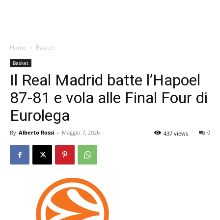
Home
Basket
Basket
Il Real Madrid batte l’Hapoel
87-81 e vola alle Final Four di
Eurolega
By
Alberto Rossi
-
Maggio 7, 2026
0
437 views