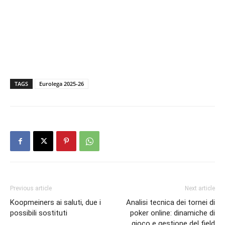
TAGS
Eurolega 2025-26
Previous article
Next article
Koopmeiners ai saluti, due i
Analisi tecnica dei tornei di
possibili sostituti
poker online: dinamiche di
gioco e gestione del field