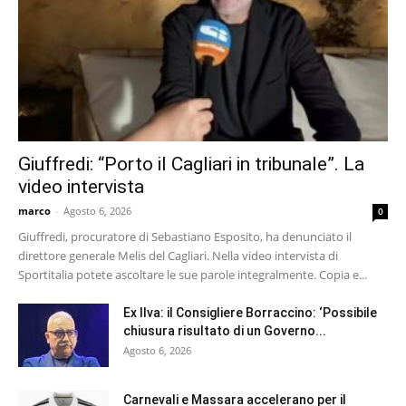
Giuffredi: “Porto il Cagliari in tribunale”. La
video intervista
marco
-
Agosto 6, 2026
0
Giuffredi, procuratore di Sebastiano Esposito, ha denunciato il
direttore generale Melis del Cagliari. Nella video intervista di
Sportitalia potete ascoltare le sue parole integralmente. Copia e...
Ex Ilva: il Consigliere Borraccino: ‘Possibile
chiusura risultato di un Governo...
Agosto 6, 2026
Carnevali e Massara accelerano per il