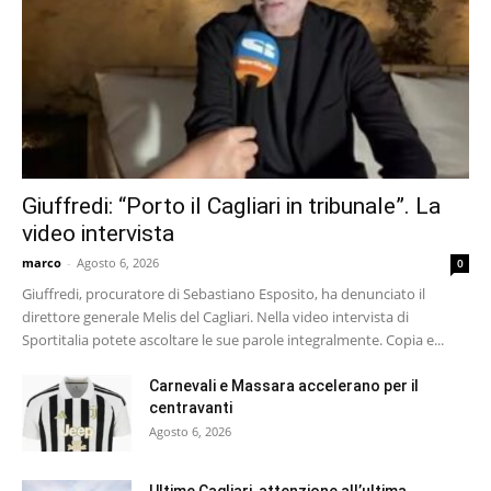
Giuffredi: “Porto il Cagliari in tribunale”. La
video intervista
marco
-
Agosto 6, 2026
0
Giuffredi, procuratore di Sebastiano Esposito, ha denunciato il
direttore generale Melis del Cagliari. Nella video intervista di
Sportitalia potete ascoltare le sue parole integralmente. Copia e...
Carnevali e Massara accelerano per il
centravanti
Agosto 6, 2026
Ultime Cagliari, attenzione all’ultima