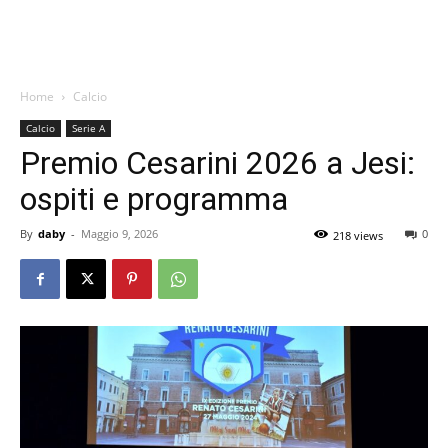
Home
Calcio
Calcio
Serie A
Premio Cesarini 2026 a Jesi:
ospiti e programma
By
daby
-
Maggio 9, 2026
0
218 views