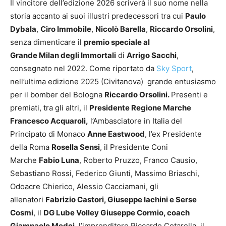
Il vincitore dell’edizione 2026 scriverà il suo nome nella
storia accanto ai suoi illustri predecessori tra cui
Paulo
Dybala
,
Ciro Immobile
,
Nicolò Barella
,
Riccardo Orsolini
,
senza dimenticare il
premio speciale al
Grande Milan degli Immortali
di
Arrigo Sacchi
,
consegnato nel 2022. Come riportato da
Sky Sport
,
nell’ultima edizione 2025 (Civitanova) grande entusiasmo
per il bomber del Bologna
Riccardo Orsolini.
Presenti e
premiati, tra gli altri, il
Presidente Regione Marche
Francesco Acquaroli,
l’Ambasciatore in Italia del
Principato di Monaco
Anne Eastwood
, l’ex Presidente
della Roma
Rosella Sensi
, il Presidente Coni
Marche
Fabio Luna
, Roberto Pruzzo, Franco Causio,
Sebastiano Rossi, Federico Giunti, Massimo Briaschi,
Odoacre Chierico, Alessio Cacciamani, gli
allenatori
Fabrizio Castori, Giuseppe Iachini e Serse
Cosmi
, il
DG Lube Volley Giuseppe Cormio, coach
Giampaolo Medei
, l’imprenditore Riccardo Cotarella, il