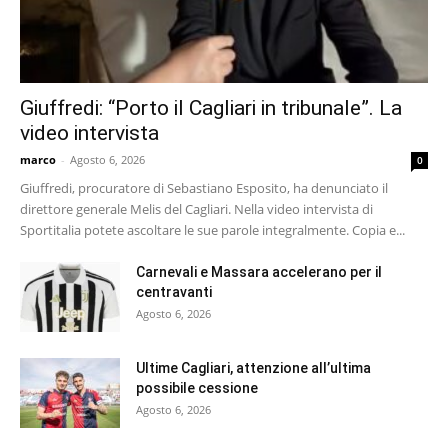
Giuffredi: “Porto il Cagliari in tribunale”. La
video intervista
marco
-
Agosto 6, 2026
0
Giuffredi, procuratore di Sebastiano Esposito, ha denunciato il
direttore generale Melis del Cagliari. Nella video intervista di
Sportitalia potete ascoltare le sue parole integralmente. Copia e...
Carnevali e Massara accelerano per il
centravanti
Agosto 6, 2026
Ultime Cagliari, attenzione all’ultima
possibile cessione
Agosto 6, 2026