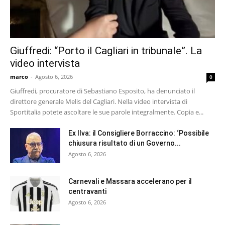
Giuffredi: “Porto il Cagliari in tribunale”. La
video intervista
marco
-
Agosto 6, 2026
0
Giuffredi, procuratore di Sebastiano Esposito, ha denunciato il
direttore generale Melis del Cagliari. Nella video intervista di
Sportitalia potete ascoltare le sue parole integralmente. Copia e...
Ex Ilva: il Consigliere Borraccino: ‘Possibile
chiusura risultato di un Governo...
Agosto 6, 2026
Carnevali e Massara accelerano per il
centravanti
Agosto 6, 2026