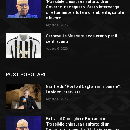
‘Possibile chiusura risultato di un
Governo inadeguato. Stato intervenga
direttamente a tutela di ambiente, salute
e lavoro’
Agosto 6, 2026
Carnevali e Massara accelerano per il
centravanti
Agosto 6, 2026
POST POPOLARI
Giuffredi: “Porto il Cagliari in tribunale”.
La video intervista
Agosto 6, 2026
Ex Ilva: il Consigliere Borraccino:
‘Possibile chiusura risultato di un
Governo inadeguato. Stato intervenga