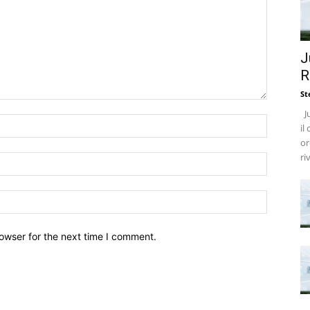
J
R
St
Ju
il
or
ri
owser for the next time I comment.