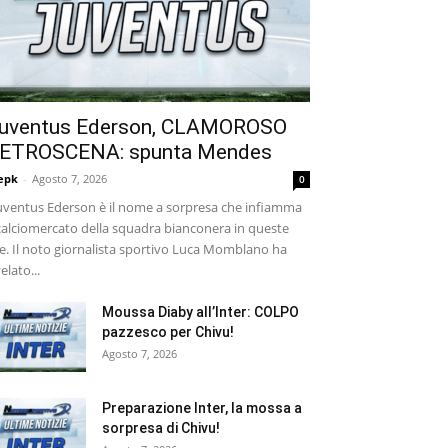
uventus Ederson, CLAMOROSO
ETROSCENA: spunta Mendes
epk
-
Agosto 7, 2026
0
ventus Ederson è il nome a sorpresa che infiamma
 calciomercato della squadra bianconera in queste
e. Il noto giornalista sportivo Luca Momblano ha
velato...
Moussa Diaby all’Inter: COLPO
pazzesco per Chivu!
Agosto 7, 2026
Preparazione Inter, la mossa a
sorpresa di Chivu!