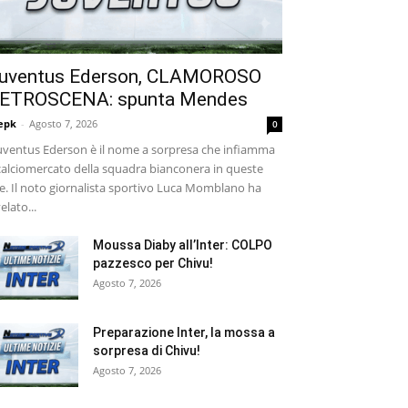
uventus Ederson, CLAMOROSO
ETROSCENA: spunta Mendes
epk
-
Agosto 7, 2026
0
ventus Ederson è il nome a sorpresa che infiamma
 calciomercato della squadra bianconera in queste
e. Il noto giornalista sportivo Luca Momblano ha
velato...
Moussa Diaby all’Inter: COLPO
pazzesco per Chivu!
Agosto 7, 2026
Preparazione Inter, la mossa a
sorpresa di Chivu!
Agosto 7, 2026