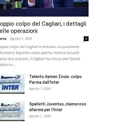
oppio colpo del Cagliari, i dettagli
elle operazioni
arco
-
Agosto 7, 2026
0
ppio colpo del Cagliari in entrata. La questione
bastiano Esposito resta aperta, mentre Accardi
azza due acquisti. Il Cagliari ha chiuso per Daniel
ldini in...
Talento Aymen Zouin: colpo
Parma dall’Inter
Agosto 7, 2026
Spalletti Juventus, clamoroso
allarme per l’Inter
Agosto 7, 2026