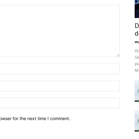
D
d
m
Do
Se
pi
Ma
owser for the next time I comment.