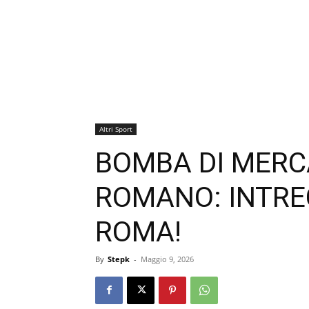
Altri Sport
BOMBA DI MERC
ROMANO: INTREC
ROMA!
By
Stepk
-
Maggio 9, 2026