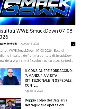
isultati WWE SmackDown 07-08-
026
gelo Sorbello
-
Agosto 8, 2026
0
sultati WWE SmackDown 07-08-2026 - Ecco di
diamo i risultati dell' ultima puntata di SmackDown
ow della WWE che si è svolto il 07-08-2026. United...
IL CONSIGLIERE BORRACCINO:
‘A MANDURIA VISITA
ISTITUZIONALE IN OSPEDALE,
CON IL...
Agosto 8, 2026
Doppio colpo del Cagliari, i
dettagli delle operazioni