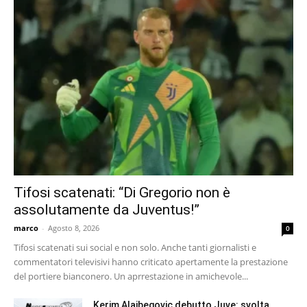
Tifosi scatenati: “Di Gregorio non è
assolutamente da Juventus!”
marco
-
Agosto 8, 2026
0
Tifosi scatenati sui social e non solo. Anche tanti giornalisti e
commentatori televisivi hanno criticato apertamente la prestazione
del portiere bianconero. Un aprrestazione in amichevole...
Kerim Alajbegovic debutto Juve: svolta