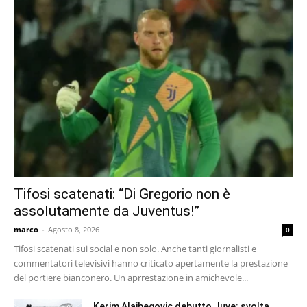
Tifosi scatenati: “Di Gregorio non è
assolutamente da Juventus!”
marco
-
Agosto 8, 2026
0
Tifosi scatenati sui social e non solo. Anche tanti giornalisti e
commentatori televisivi hanno criticato apertamente la prestazione
del portiere bianconero. Un aprrestazione in amichevole...
Kerim Alajbegovic debutto Juve: svolta