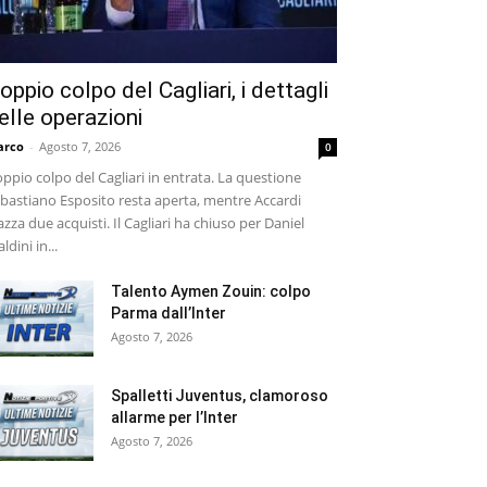
oppio colpo del Cagliari, i dettagli
elle operazioni
arco
-
Agosto 7, 2026
0
ppio colpo del Cagliari in entrata. La questione
bastiano Esposito resta aperta, mentre Accardi
azza due acquisti. Il Cagliari ha chiuso per Daniel
ldini in...
Talento Aymen Zouin: colpo
Parma dall’Inter
Agosto 7, 2026
Spalletti Juventus, clamoroso
allarme per l’Inter
Agosto 7, 2026