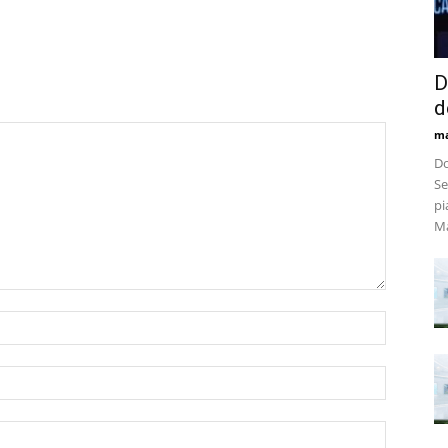
D
d
m
Do
Se
pi
Ma