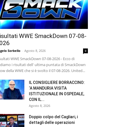
isultati WWE SmackDown 07-08-
026
gelo Sorbello
-
Agosto 8, 2026
0
sultati WWE SmackDown 07-08-2026 - Ecco di
diamo i risultati dell' ultima puntata di SmackDown
ow della WWE che si è svolto il 07-08-2026. United...
IL CONSIGLIERE BORRACCINO:
‘A MANDURIA VISITA
ISTITUZIONALE IN OSPEDALE,
CON IL...
Agosto 8, 2026
Doppio colpo del Cagliari, i
dettagli delle operazioni