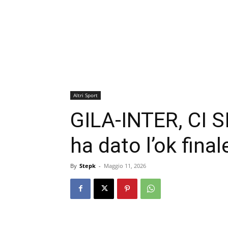
Altri Sport
GILA-INTER, CI S
ha dato l’ok fina
By
Stepk
-
Maggio 11, 2026