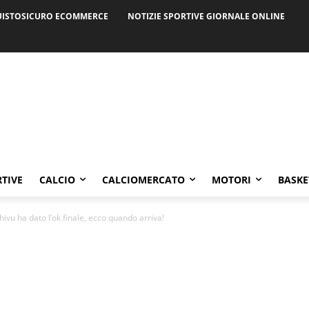
ISTOSICURO ECOMMERCE
NOTIZIE SPORTIVE GIORNALE ONLINE
RTIVE
CALCIO
CALCIOMERCATO
MOTORI
BASKE
ivu ha dato l’ok finale, ecco quando arriva!