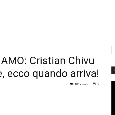
IAMO: Cristian Chivu
le, ecco quando arriva!
0
106 views