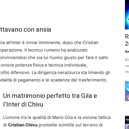
spettavano con ansia
R
ila all’Inter è ormai imminente, dopo che Cristian
2
l’operazione. Il tecnico rumeno ha analizzato
An
nvincendosi che sia lui l’uomo giusto per fare il salto
Ri
e unisce potenza fisica e tecnica individuale,
ve
sh
rofilo difensivo. La dirigenza nerazzurra sta limando gli
 modalità di pagamento e le scadenze del trasferimento.
Un matrimonio perfetto tra Gila e
l’Inter di Chivu
L’unione tra le qualità di Mario Gila e la visione tattica
di
Cristian Chivu
promette scintille sul terreno di