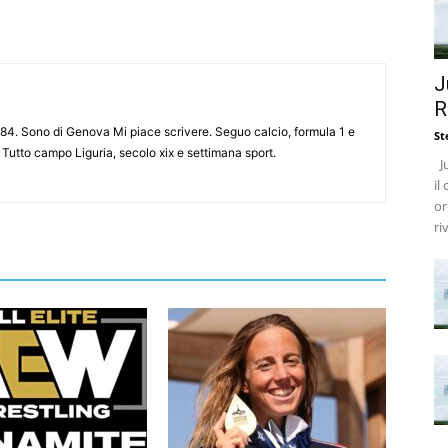
J
R
84. Sono di Genova Mi piace scrivere. Seguo calcio, formula 1 e
St
 Tutto campo Liguria, secolo xix e settimana sport.
Ju
il
or
ri