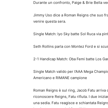
Durante un confronto, Paige & Brie Bella v
Jimmy Uso dice a Roman Reigns che suo frate
venire questa sera.
Single Match: Iyo Sky batte Sol Ruca via pinf
Seth Rollins parla con Montez Ford e si scus
2-1 Handicap Match: Oba Femi batte Los Garz
Single Match valido per l’AAA Mega Champio
Americano e RIMANE campione
Roman Reigns è sul ring, Jacob Fatu arriva 
riconoscere Reigns, Fatu rifiuta. I due iniz
una sedia. Fatu reagisce e schiantata Reigns