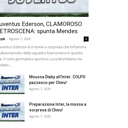
uventus Ederson, CLAMOROSO
ETROSCENA: spunta Mendes
epk
-
Agosto 7, 2026
0
ventus Ederson è il nome a sorpresa che infiamma
 calciomercato della squadra bianconera in queste
e. Il noto giornalista sportivo Luca Momblano ha
velato...
Moussa Diaby all’Inter: COLPO
pazzesco per Chivu!
Agosto 7, 2026
Preparazione Inter, la mossa a
sorpresa di Chivu!
Agosto 7, 2026