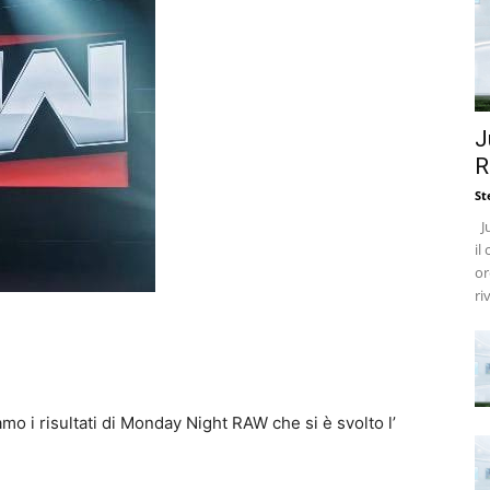
J
R
St
Ju
il
or
ri
mo i risultati di Monday Night RAW che si è svolto l’