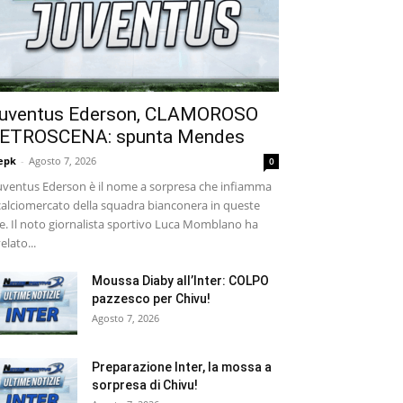
uventus Ederson, CLAMOROSO
ETROSCENA: spunta Mendes
epk
-
Agosto 7, 2026
0
ventus Ederson è il nome a sorpresa che infiamma
 calciomercato della squadra bianconera in queste
e. Il noto giornalista sportivo Luca Momblano ha
velato...
Moussa Diaby all’Inter: COLPO
pazzesco per Chivu!
Agosto 7, 2026
Preparazione Inter, la mossa a
sorpresa di Chivu!