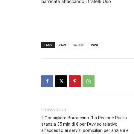
barricate attaccando i fratelli Uso
TAGS
RAW
risultati
WWE
Previous article
Il Consigliere Borraccino: ‘La Regione Puglia
stanzia 35 mln di € per l’Avviso relativo
all’accesso ai servizi domiciliari per anziani e