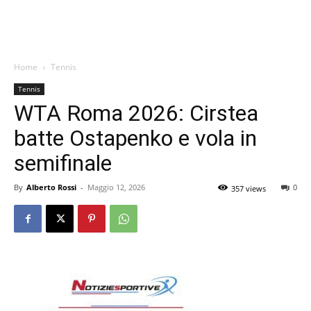
Home
Tennis
Tennis
WTA Roma 2026: Cirstea
batte Ostapenko e vola in
semifinale
By
Alberto Rossi
-
Maggio 12, 2026
0
357 views