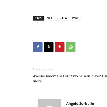
TAGS
NXT
risultati
WWE
Previous article
Avellino rimonta la Fortitudo: la serie playoff si
riapre
Angelo Sorbello