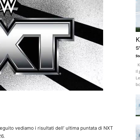
K
s
St
Ke
Il
Le
bo
eguito vediamo i risultati dell’ ultima puntata di NXT
26.