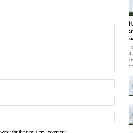
K
s
St
Ke
Il
Le
bo
owser for the next time I comment.