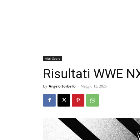
Altri Sport
Risultati WWE N
By
Angelo Sorbello
-
Maggio 13, 2026