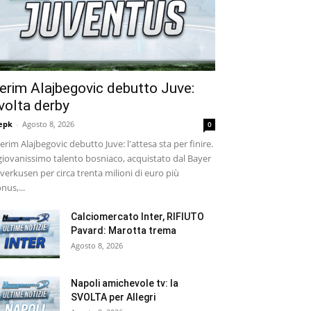
erim Alajbegovic debutto Juve:
volta derby
epk
-
Agosto 8, 2026
0
rim Alajbegovic debutto Juve: l'attesa sta per finire.
 giovanissimo talento bosniaco, acquistato dal Bayer
verkusen per circa trenta milioni di euro più
nus,...
Calciomercato Inter, RIFIUTO
Pavard: Marotta trema
Agosto 8, 2026
Napoli amichevole tv: la
SVOLTA per Allegri