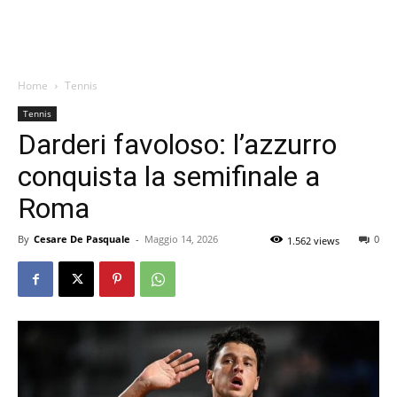
Home
Tennis
Tennis
Darderi favoloso: l’azzurro
conquista la semifinale a
Roma
By
Cesare De Pasquale
-
Maggio 14, 2026
0
1.562 views