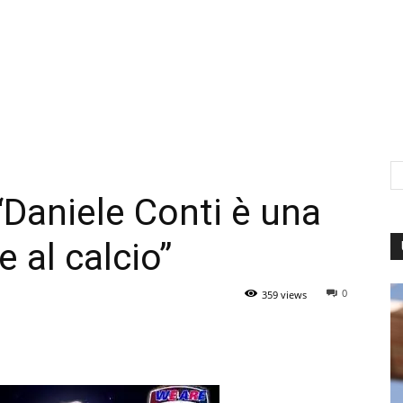
“Daniele Conti è una
e al calcio”
0
359 views