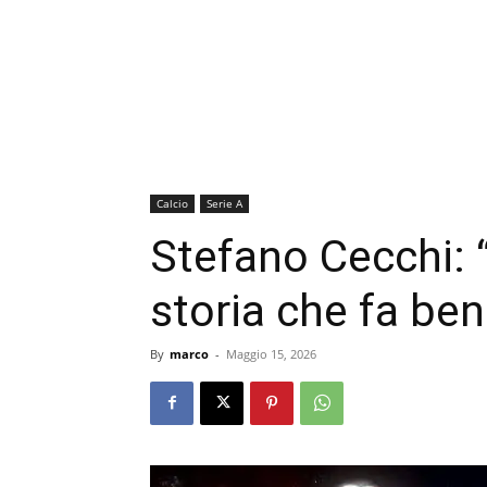
Calcio
Serie A
Stefano Cecchi: 
storia che fa ben
By
marco
-
Maggio 15, 2026