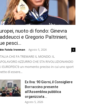
uropei, nuoto di fondo: Ginevra
addeucci e Gregorio Paltrinieri,
ue pesci...
bio Faiola Ironman
-
Agosto 5, 2026
0
ITALIA CHE FA TREMARE IL MONDO: IL
APOLAVORO AZZURRO CHE STA RIVOLUZIONANDO
I EUROPEI ​C’è un momento preciso in cui uno sport
ette di essere...
Ex Ilva: 90 Giorni, il Consigliere
Borraccino presente
all’Assemblea pubblica
organizzata...
Agosto 5, 2026