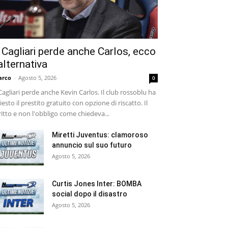
l Cagliari perde anche Carlos, ecco
’alternativa
arco
-
Agosto 5, 2026
0
 Cagliari perde anche Kevin Carlos. Il club rossoblu ha
iesto il prestito gratuito con opzione di riscatto. Il
ritto e non l'obbligo come chiedeva...
Miretti Juventus: clamoroso
annuncio sul suo futuro
Agosto 5, 2026
Curtis Jones Inter: BOMBA
social dopo il disastro
Agosto 5, 2026