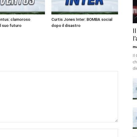
entus: clamoroso
Curtis Jones Inter: BOMBA social
l suo futuro
dopo il disastro
I
l
m
Il
ch
di