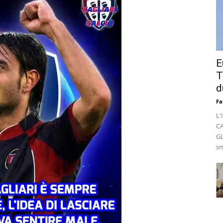
E
T
d
Fa
L'
C
GL
sm