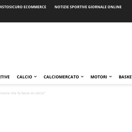
ISTOSICURO ECOMMERCE
NOTIZIE SPORTIVE GIORNALE ONLINE
RTIVE
CALCIO
CALCIOMERCATO
MOTORI
BASKE
storia che fa bene al calcio”