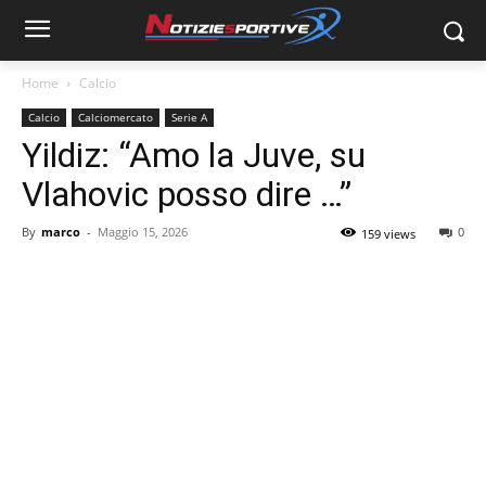
Home
Calcio
Calcio
Calciomercato
Serie A
Yildiz: “Amo la Juve, su
Vlahovic posso dire …”
By
marco
-
Maggio 15, 2026
0
159 views