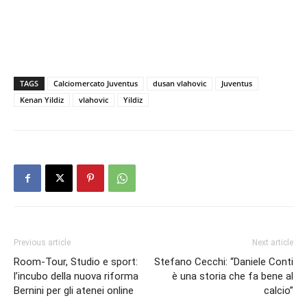
TAGS
Calciomercato Juventus
dusan vlahovic
Juventus
Kenan Yildiz
vlahovic
Yildiz
Previous article
Next article
Room-Tour, Studio e sport:
Stefano Cecchi: “Daniele Conti
l’incubo della nuova riforma
è una storia che fa bene al
Bernini per gli atenei online
calcio”