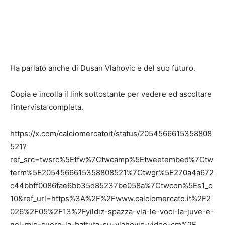
Ha parlato anche di Dusan Vlahovic e del suo futuro.
Copia e incolla il link sottostante per vedere ed ascoltare
l’intervista completa.
https://x.com/calciomercatoit/status/2054566615358808
521?
ref_src=twsrc%5Etfw%7Ctwcamp%5Etweetembed%7Ctw
term%5E2054566615358808521%7Ctwgr%5E270a4a672
c44bbff0086fae6bb35d85237be058a%7Ctwcon%5Es1_c
10&ref_url=https%3A%2F%2Fwww.calciomercato.it%2F2
026%2F05%2F13%2Fyildiz-spazza-via-le-voci-la-juve-e-
nel-mio-cuore-la-battuta-su-vlahovic-video-cm%2F