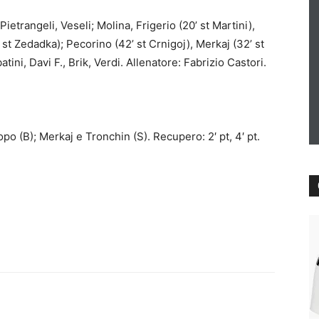
trangeli, Veseli; Molina, Frigerio (20’ st Martini),
’ st Zedadka); Pecorino (42’ st Crnigoj), Merkaj (32’ st
ini, Davi F., Brik, Verdi. Allenatore: Fabrizio Castori.
o (B); Merkaj e Tronchin (S). Recupero: 2′ pt, 4′ pt.