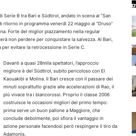
di Serie B tra Bari e Südtirol, andato in scena al “San
a di ritorno in programma venerdì 22 maggio al “Druso”
ina. Forte del miglior piazzamento nella regular
terà non perdere per conquistare la salvezza. Al Bari,
 per evitare la retrocessione in Serie C.
Davanti a quasi 28mila spettatori, l’approccio
migliore è del Südtirol, subito pericoloso con El
Kaouakibi e Molina. Il Bari cresce con il passare dei
minuti soprattutto grazie alle accelerazioni di Rao, il
più vivace tra i biancorossi. Proprio il classe 2006
costruisce le occasioni migliori del primo tempo:
prima serve un buon pallone a Maggiore, che
conclude debolmente, poi sfiora il vantaggio in
azione personale facendosi però respingere il tiro da
Adamonis.