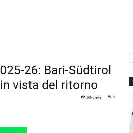
025-26: Bari-Südtirol
in vista del ritorno
0
366 views