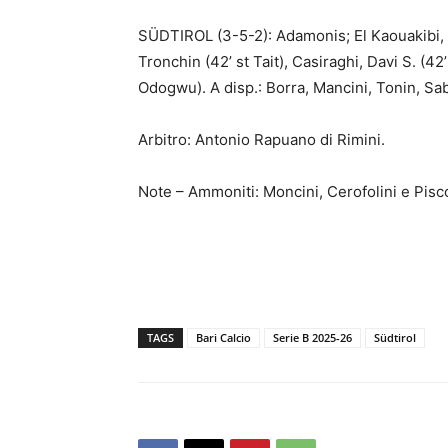
SÜDTIROL (3-5-2): Adamonis; El Kaouakibi, Pie
Tronchin (42’ st Tait), Casiraghi, Davi S. (42
Odogwu). A disp.: Borra, Mancini, Tonin, Sabat
Arbitro: Antonio Rapuano di Rimini.
Note – Ammoniti: Moncini, Cerofolini e Piscop
TAGS
Bari Calcio
Serie B 2025-26
Südtirol