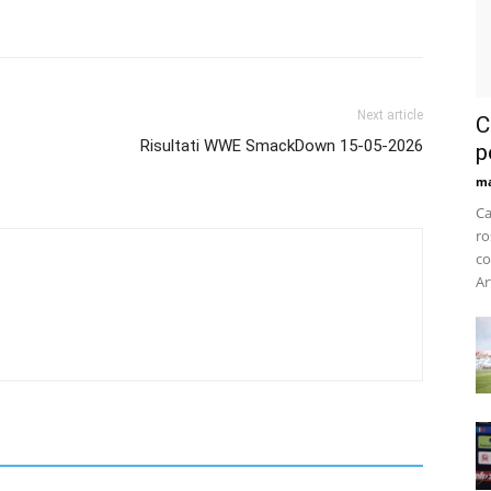
Next article
C
Risultati WWE SmackDown 15-05-2026
p
m
Ca
ro
co
Ar