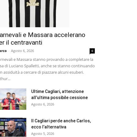
arnevali e Massara accelerano
er il centravanti
arco
-
Agosto 6, 2026
0
rnevali e Massara stanno provando a completare la
sa di Luciano Spalletti, anche se stanno continuando
n assiduità a cercare di piazzare alcuni esuberi.
thur...
Ultime Cagliari, attenzione
all’ultima possibile cessione
Agosto 6, 2026
Il Cagliari perde anche Carlos,
ecco l’alternativa
Agosto 5, 2026