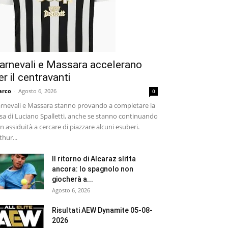
arnevali e Massara accelerano
er il centravanti
arco
-
Agosto 6, 2026
0
rnevali e Massara stanno provando a completare la
sa di Luciano Spalletti, anche se stanno continuando
n assiduità a cercare di piazzare alcuni esuberi.
thur...
Il ritorno di Alcaraz slitta
ancora: lo spagnolo non
giocherà a...
Agosto 6, 2026
Risultati AEW Dynamite 05-08-
2026