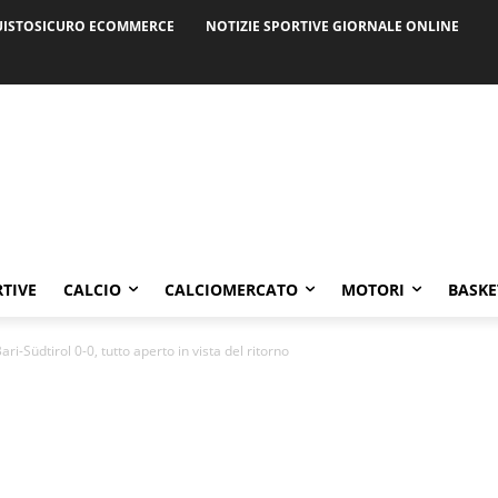
ISTOSICURO ECOMMERCE
NOTIZIE SPORTIVE GIORNALE ONLINE
RTIVE
CALCIO
CALCIOMERCATO
MOTORI
BASKE
ri-Südtirol 0-0, tutto aperto in vista del ritorno