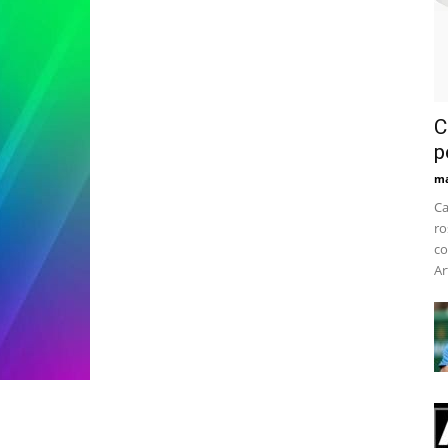
C
p
m
Ca
ro
co
Ar