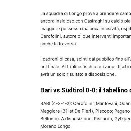
La squadra di Longo prova a prendere campo
ancora insidioso con Casiraghi su calcio pia
maggiore possesso ma poca incisività, ospiti 
Cerofolini, autore di due interventi importa
anche la traversa.
I padroni di casa, spinti dal pubblico fino a
nel finale. Al triplice fischio arrivano i fisch
avrà un solo risultato a disposizione.
Bari vs Südtirol 0-0: il tabellin
BARI (4-3-1-2): Cerofolini; Mantovani, Odent
Maggiore (31’ st De Pieri), Piscopo; Pagano (1
Bellomo). A disposizione: Pissardo, Gytkjær
Moreno Longo.