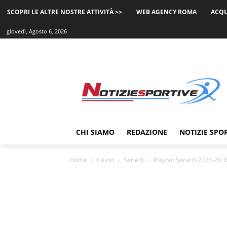
SCOPRI LE ALTRE NOSTRE ATTIVITÀ >>
WEB AGENCY ROMA
ACQU
giovedì, Agosto 6, 2026
CHI SIAMO
REDAZIONE
NOTIZIE SPO
Home
Calcio
Serie B
Playout Serie B 2025-26: Ba