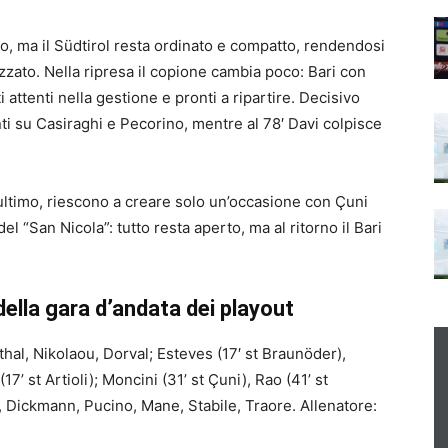
, ma il Südtirol resta ordinato e compatto, rendendosi
zzato. Nella ripresa il copione cambia poco: Bari con
attenti nella gestione e pronti a ripartire. Decisivo
nti su Casiraghi e Pecorino, mentre al 78′ Davi colpisce
ll’ultimo, riescono a creare solo un’occasione con Çuni
i del “San Nicola”: tutto resta aperto, ma al ritorno il Bari
o della gara d’andata dei playout
hal, Nikolaou, Dorval; Esteves (17′ st Braunöder),
7’ st Artioli); Moncini (31’ st Çuni), Rao (41’ st
, Dickmann, Pucino, Mane, Stabile, Traore. Allenatore: