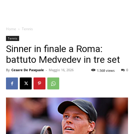
Home
Tennis
Tennis
Sinner in finale a Roma:
battuto Medvedev in tre set
By
Cesare De Pasquale
-
Maggio 16, 2026
0
1.568 views