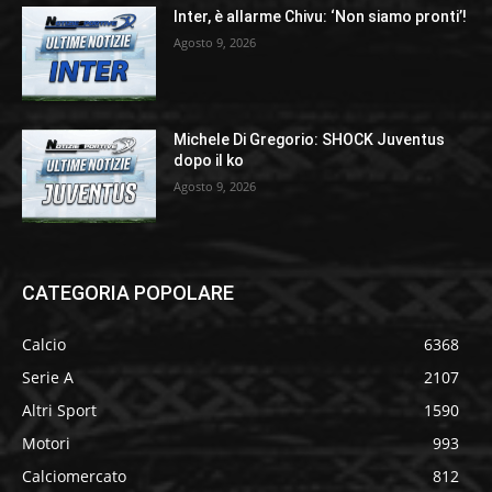
Inter, è allarme Chivu: ‘Non siamo pronti’!
Agosto 9, 2026
Michele Di Gregorio: SHOCK Juventus
dopo il ko
Agosto 9, 2026
CATEGORIA POPOLARE
Calcio
6368
Serie A
2107
Altri Sport
1590
Motori
993
Calciomercato
812