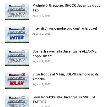
Michele Di Gregorio: SHOCK Juventus dopo
il ko
Agosto 9, 2026
Inter di Chivu, capolavoro contro la Juve!
Agosto 9, 2026
Spalletti avverte la Juventus: è ALLARME
dopo l’Inter!
Agosto 9, 2026
Vitor Roque al Milan, COLPO clamoroso di
Amorim
Agosto 9, 2026
Leon Goretzka alla Juventus: la SVOLTA
TATTICA