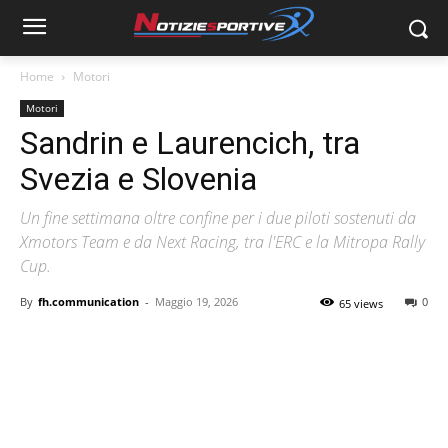
Home
Motori
Motori
Sandrin e Laurencich, tra
Svezia e Slovenia
Un fine settimana oltre confine per i due piloti sostenuti da
Xmotors Team e da Next Racing, tra l'ERC e la Mitropa Rally
Cup.
By
fh.communication
-
Maggio 19, 2026
0
65 views