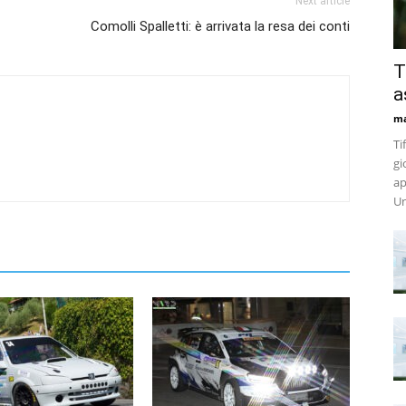
Next article
Comolli Spalletti: è arrivata la resa dei conti
T
a
m
Ti
gi
ap
Un