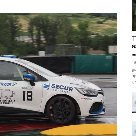
T
a
m
Ti
gi
ap
Un