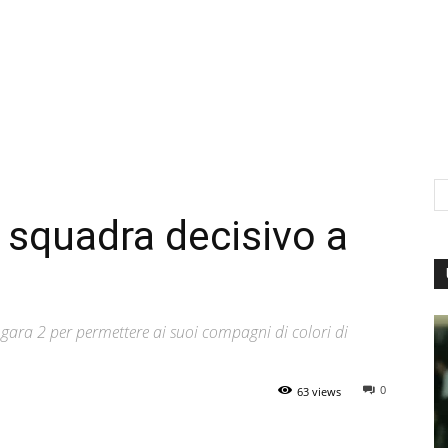
 squadra decisivo a
n gara 2 per permettere ai suoi compagni di colori di
0
63 views