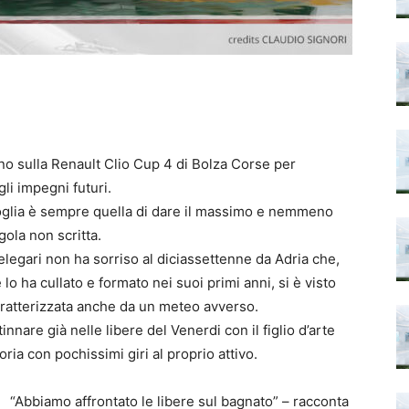
orno sulla Renault Clio Cup 4 di Bolza Corse per
li impegni futuri.
a voglia è sempre quella di dare il massimo e nemmeno
ola non scritta.
elegari non ha sorriso al diciassettenne da Adria che,
 lo ha cullato e formato nei suoi primi anni, si è visto
aratterizzata anche da un meteo avverso.
nnare già nelle libere del Venerdi con il figlio d’arte
ria con pochissimi giri al proprio attivo.
“Abbiamo affrontato le libere sul bagnato” – racconta