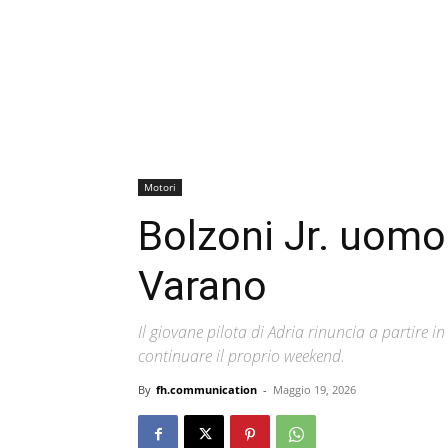
Motori
Bolzoni Jr. uomo
Varano
Il giovane pilota di Adria rinuncia a partire i
continuare il proprio weekend.
By
fh.communication
-
Maggio 19, 2026