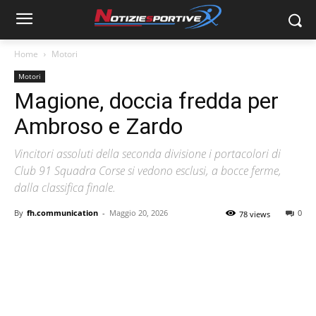
Home
Motori
Motori
Magione, doccia fredda per
Ambroso e Zardo
Vincitori assoluti della seconda divisione i portacolori di
Club 91 Squadra Corse si vedono esclusi, a bocce ferme,
dalla classifica finale.
By
fh.communication
-
Maggio 20, 2026
0
78 views