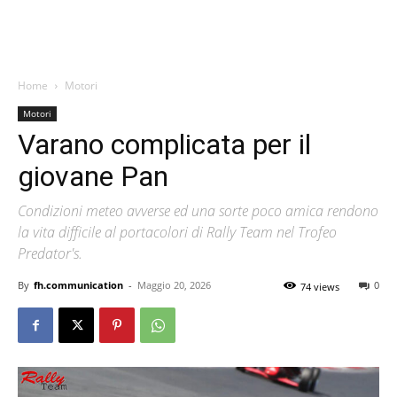
Home
Motori
Motori
Varano complicata per il
giovane Pan
Condizioni meteo avverse ed una sorte poco amica rendono
la vita difficile al portacolori di Rally Team nel Trofeo
Predator's.
By
fh.communication
-
Maggio 20, 2026
0
74 views