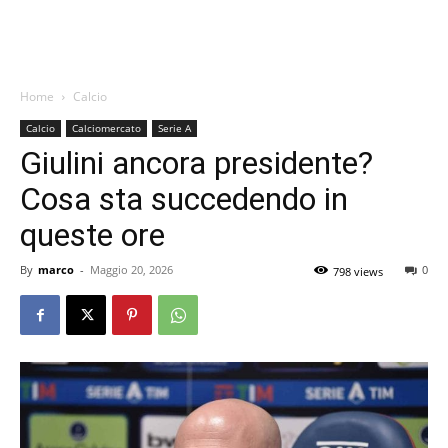
Home
Calcio
Calcio
Calciomercato
Serie A
Giulini ancora presidente?
Cosa sta succedendo in
queste ore
By
marco
-
Maggio 20, 2026
0
798 views