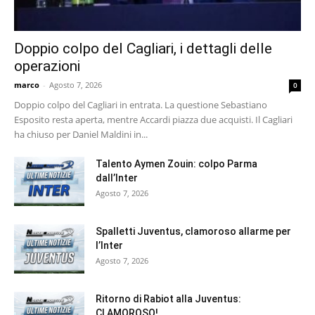
Doppio colpo del Cagliari, i dettagli delle
operazioni
marco
-
Agosto 7, 2026
0
Doppio colpo del Cagliari in entrata. La questione Sebastiano
Esposito resta aperta, mentre Accardi piazza due acquisti. Il Cagliari
ha chiuso per Daniel Maldini in...
Talento Aymen Zouin: colpo Parma
dall’Inter
Agosto 7, 2026
Spalletti Juventus, clamoroso allarme per
l’Inter
Agosto 7, 2026
Ritorno di Rabiot alla Juventus:
CLAMOROSO!