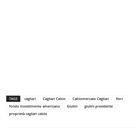
TAGS
cagliari
Cagliari Calcio
Calciomercato Cagliari
fiori
fondo investimento americano
Giulini
giulini presidente
proprietà cagliari calcio