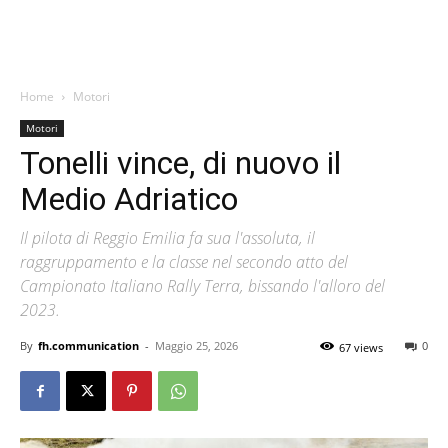
Home
Motori
Motori
Tonelli vince, di nuovo il
Medio Adriatico
Il pilota di Reggio Emilia fa sua l'assoluta, il
raggruppamento e la classe nel secondo atto del
Campionato Italiano Rally Terra, bissando l'alloro del
2023.
By
fh.communication
-
Maggio 25, 2026
0
67 views