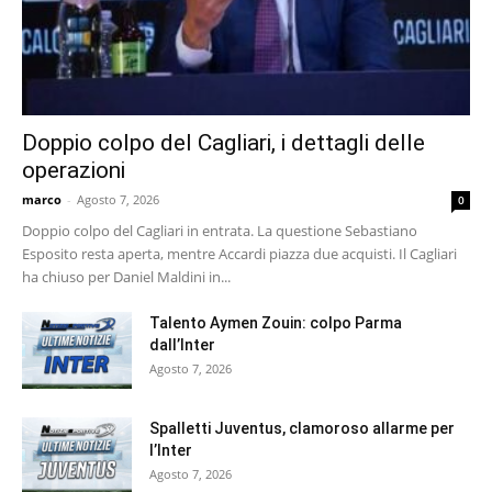
Doppio colpo del Cagliari, i dettagli delle
operazioni
marco
-
Agosto 7, 2026
0
Doppio colpo del Cagliari in entrata. La questione Sebastiano
Esposito resta aperta, mentre Accardi piazza due acquisti. Il Cagliari
ha chiuso per Daniel Maldini in...
Talento Aymen Zouin: colpo Parma
dall’Inter
Agosto 7, 2026
Spalletti Juventus, clamoroso allarme per
l’Inter
Agosto 7, 2026