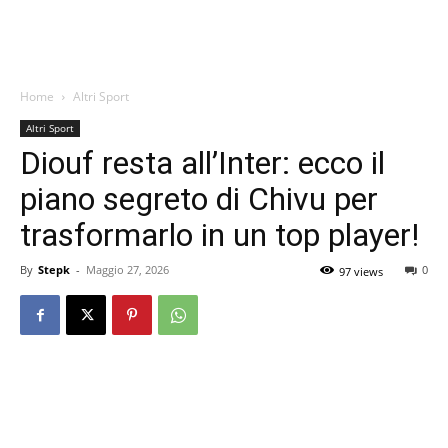
Home
Altri Sport
Altri Sport
Diouf resta all’Inter: ecco il
piano segreto di Chivu per
trasformarlo in un top player!
By
Stepk
-
Maggio 27, 2026
0
97 views