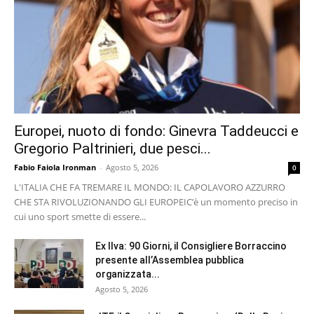
Europei, nuoto di fondo: Ginevra Taddeucci e
Gregorio Paltrinieri, due pesci...
Fabio Faiola Ironman
-
Agosto 5, 2026
0
L'ITALIA CHE FA TREMARE IL MONDO: IL CAPOLAVORO AZZURRO
CHE STA RIVOLUZIONANDO GLI EUROPEI ​C’è un momento preciso in
cui uno sport smette di essere...
Ex Ilva: 90 Giorni, il Consigliere Borraccino
presente all’Assemblea pubblica
organizzata...
Agosto 5, 2026