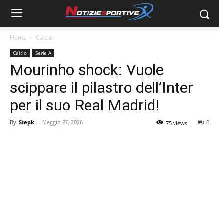
Home
Calcio
Calcio
Serie A
Mourinho shock: Vuole
scippare il pilastro dell’Inter
per il suo Real Madrid!
By
Stepk
-
Maggio 27, 2026
0
75 views