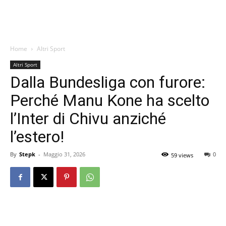
Home
Altri Sport
Altri Sport
Dalla Bundesliga con furore:
Perché Manu Kone ha scelto
l’Inter di Chivu anziché
l’estero!
By
Stepk
-
Maggio 31, 2026
0
59 views