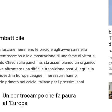
E
mbattibile
T
d
i lasciare nemmeno le briciole agli avversari nella
Fa
centrocampo è la dimostrazione di una fame di vittorie
L'
ato Chivu sulla panchina, sta assemblando un organico
C
GL
 affrontare una difficile transizione post-Allegri e la
sm
 giovedì in Europa League, i nerazzurri hanno
io primato nel calcio italiano per i prossimi anni.
Un centrocampo che fa paura
all’Europa