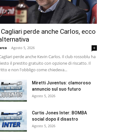
l Cagliari perde anche Carlos, ecco
’alternativa
arco
-
Agosto 5, 2026
0
 Cagliari perde anche Kevin Carlos. Il club rossoblu ha
iesto il prestito gratuito con opzione di riscatto. Il
ritto e non l'obbligo come chiedeva...
Miretti Juventus: clamoroso
annuncio sul suo futuro
Agosto 5, 2026
Curtis Jones Inter: BOMBA
social dopo il disastro
Agosto 5, 2026