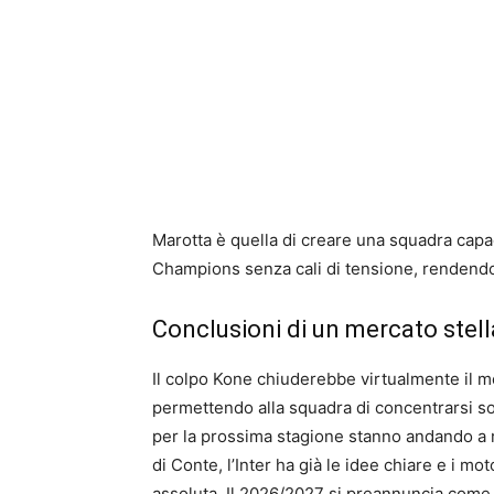
Marotta è quella di creare una squadra cap
Champions senza cali di tensione, rendendo
Conclusioni di un mercato stell
Il colpo Kone chiuderebbe virtualmente il mer
permettendo alla squadra di concentrarsi sol
per la prossima stagione stanno andando a r
di Conte, l’Inter ha già le idee chiare e i mot
assoluta. Il 2026/2027 si preannuncia come l