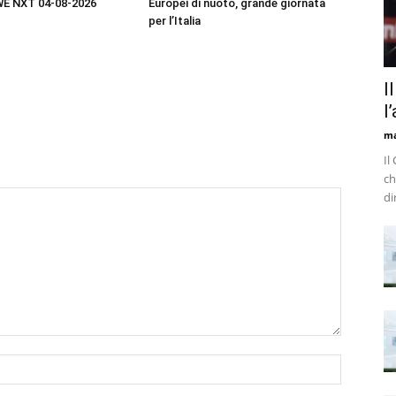
WE NXT 04-08-2026
Europei di nuoto, grande giornata
per l’Italia
I
l
m
Il
ch
di