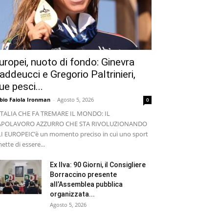
uropei, nuoto di fondo: Ginevra
addeucci e Gregorio Paltrinieri,
ue pesci...
bio Faiola Ironman
-
Agosto 5, 2026
0
ITALIA CHE FA TREMARE IL MONDO: IL
APOLAVORO AZZURRO CHE STA RIVOLUZIONANDO
I EUROPEI ​C’è un momento preciso in cui uno sport
ette di essere...
Ex Ilva: 90 Giorni, il Consigliere
Borraccino presente
all’Assemblea pubblica
organizzata...
Agosto 5, 2026