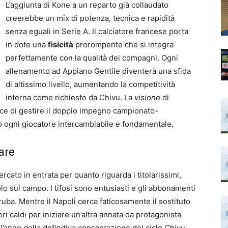
L’aggiunta di Kone a un reparto già collaudato
creerebbe un mix di potenza, tecnica e rapidità
senza eguali in Serie A. Il calciatore francese porta
in dote una
fisicità
prorompente che si integra
perfettamente con la qualità dei compagni. Ogni
allenamento ad Appiano Gentile diventerà una sfida
di altissimo livello, aumentando la competitività
interna come richiesto da Chivu. La
visione
di
ace di gestire il doppio impegno campionato-
 ogni giocatore intercambiabile e fondamentale.
are
cato in entrata per quanto riguarda i titolarissimi,
o sul campo. I tifosi sono entusiasti e gli abbonamenti
uba. Mentre il Napoli cerca faticosamente il sostituto
ori caldi per iniziare un’altra annata da protagonista
’anno della definitiva consacrazione del ciclo Chivu,