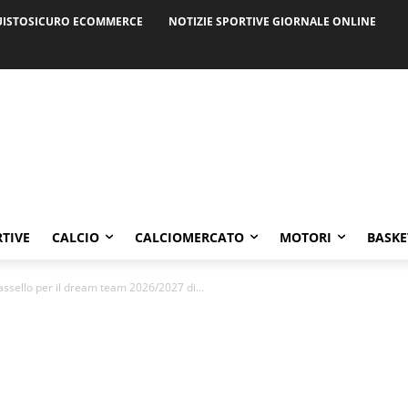
ISTOSICURO ECOMMERCE
NOTIZIE SPORTIVE GIORNALE ONLINE
RTIVE
CALCIO
CALCIOMERCATO
MOTORI
BASKE
 tassello per il dream team 2026/2027 di...