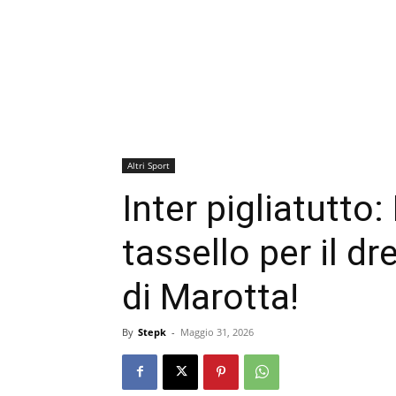
Altri Sport
Inter pigliatutto:
tassello per il 
di Marotta!
By
Stepk
-
Maggio 31, 2026