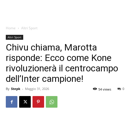
Home
Altri Sport
Altri Sport
Chivu chiama, Marotta
risponde: Ecco come Kone
rivoluzionerà il centrocampo
dell’Inter campione!
By
Stepk
-
Maggio 31, 2026
0
54 views