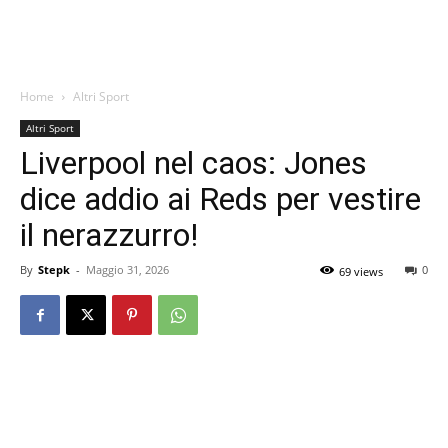
Home
Altri Sport
Altri Sport
Liverpool nel caos: Jones
dice addio ai Reds per vestire
il nerazzurro!
By
Stepk
-
Maggio 31, 2026
0
69 views