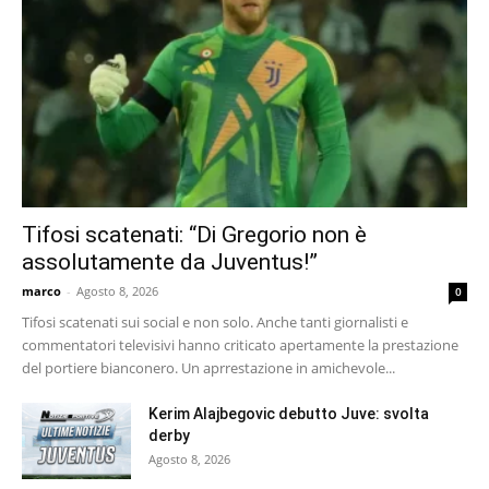
Tifosi scatenati: “Di Gregorio non è
assolutamente da Juventus!”
marco
-
Agosto 8, 2026
0
Tifosi scatenati sui social e non solo. Anche tanti giornalisti e
commentatori televisivi hanno criticato apertamente la prestazione
del portiere bianconero. Un aprrestazione in amichevole...
Kerim Alajbegovic debutto Juve: svolta
derby
Agosto 8, 2026