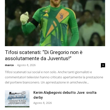
Tifosi scatenati: “Di Gregorio non è
assolutamente da Juventus!”
marco
-
Agosto 8, 2026
0
Tifosi scatenati sui social e non solo. Anche tanti giornalisti e
commentatori televisivi hanno criticato apertamente la prestazione
del portiere bianconero. Un aprrestazione in amichevole...
Kerim Alajbegovic debutto Juve: svolta
derby
Agosto 8, 2026