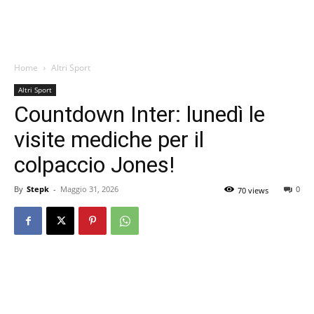
Home
Altri Sport
Altri Sport
Countdown Inter: lunedì le
visite mediche per il
colpaccio Jones!
By
Stepk
-
Maggio 31, 2026
0
70 views