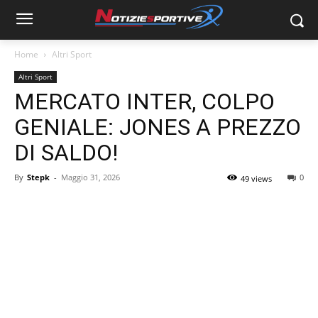
Home
Altri Sport
Altri Sport
MERCATO INTER, COLPO
GENIALE: JONES A PREZZO
DI SALDO!
By
Stepk
-
Maggio 31, 2026
0
49 views