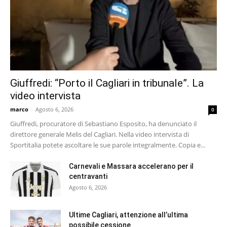
Giuffredi: “Porto il Cagliari in tribunale”. La
video intervista
marco
-
Agosto 6, 2026
0
Giuffredi, procuratore di Sebastiano Esposito, ha denunciato il
direttore generale Melis del Cagliari. Nella video intervista di
Sportitalia potete ascoltare le sue parole integralmente. Copia e...
Carnevali e Massara accelerano per il
centravanti
Agosto 6, 2026
Ultime Cagliari, attenzione all’ultima
possibile cessione