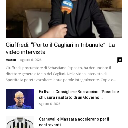
Giuffredi: “Porto il Cagliari in tribunale”. La
video intervista
marco
-
Agosto 6, 2026
0
Giuffredi, procuratore di Sebastiano Esposito, ha denunciato il
direttore generale Melis del Cagliari. Nella video intervista di
Sportitalia potete ascoltare le sue parole integralmente. Copia e...
Ex Ilva: il Consigliere Borraccino: ‘Possibile
chiusura risultato di un Governo...
Agosto 6, 2026
Carnevali e Massara accelerano per il
centravanti