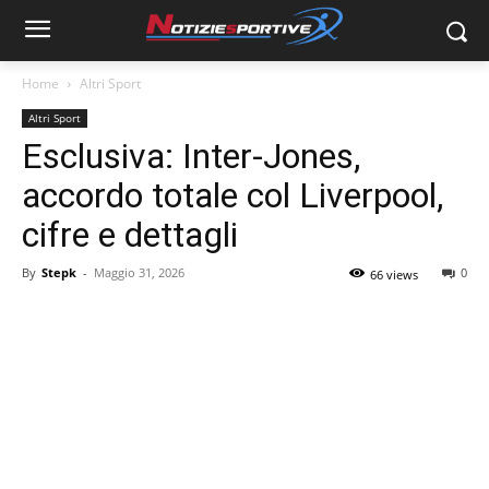
Home
Altri Sport
Altri Sport
Esclusiva: Inter-Jones,
accordo totale col Liverpool,
cifre e dettagli
By
Stepk
-
Maggio 31, 2026
0
66 views