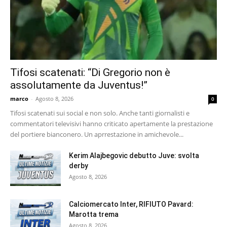
Tifosi scatenati: “Di Gregorio non è
assolutamente da Juventus!”
marco
-
Agosto 8, 2026
0
Tifosi scatenati sui social e non solo. Anche tanti giornalisti e
commentatori televisivi hanno criticato apertamente la prestazione
del portiere bianconero. Un aprrestazione in amichevole...
Kerim Alajbegovic debutto Juve: svolta
derby
Agosto 8, 2026
Calciomercato Inter, RIFIUTO Pavard:
Marotta trema
Agosto 8, 2026