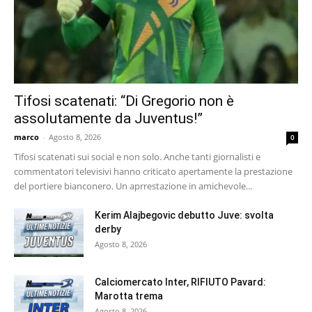
Tifosi scatenati: “Di Gregorio non è
assolutamente da Juventus!”
marco
-
Agosto 8, 2026
0
Tifosi scatenati sui social e non solo. Anche tanti giornalisti e
commentatori televisivi hanno criticato apertamente la prestazione
del portiere bianconero. Un aprrestazione in amichevole...
Kerim Alajbegovic debutto Juve: svolta
derby
Agosto 8, 2026
Calciomercato Inter, RIFIUTO Pavard:
Marotta trema
Agosto 8, 2026