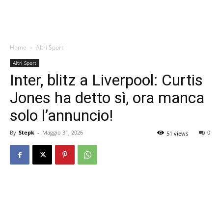
Home
Altri Sport
Altri Sport
Inter, blitz a Liverpool: Curtis
Jones ha detto sì, ora manca
solo l’annuncio!
By
Stepk
-
Maggio 31, 2026
0
51 views