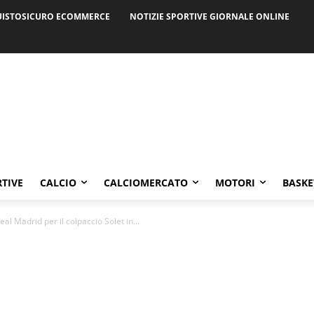
ISTOSICURO ECOMMERCE
NOTIZIE SPORTIVE GIORNALE ONLINE
RTIVE
CALCIO
CALCIOMERCATO
MOTORI
BASKE
eal Madrid per il colpaccio Solet in...