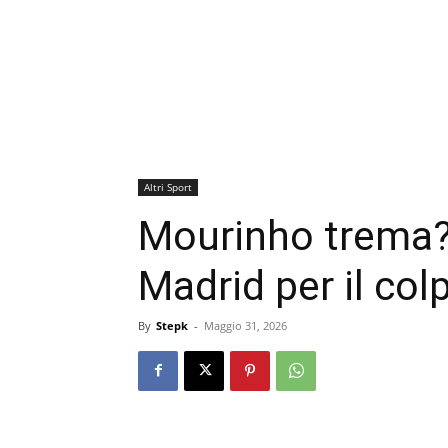
Altri Sport
Mourinho trema? L
Madrid per il col
By
Stepk
-
Maggio 31, 2026