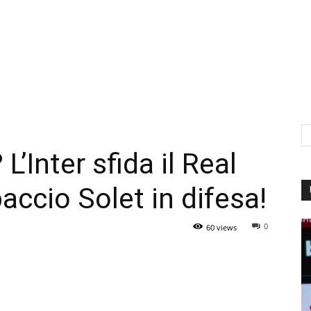
’Inter sfida il Real
paccio Solet in difesa!
0
60 views