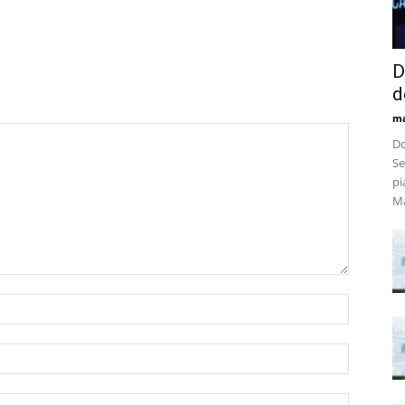
D
d
m
Do
Se
pi
Ma