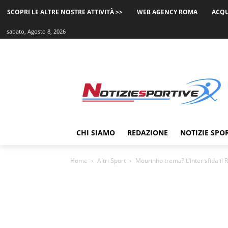
SCOPRI LE ALTRE NOSTRE ATTIVITÀ >>
WEB AGENCY ROMA
ACQU
sabato, Agosto 8, 2026
CHI SIAMO
REDAZIONE
NOTIZIE SPO
Home
Altri Sport
Mourinho trema? L’Inter sfida il R