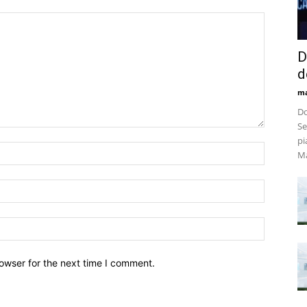
D
d
m
Do
Se
pi
Ma
owser for the next time I comment.