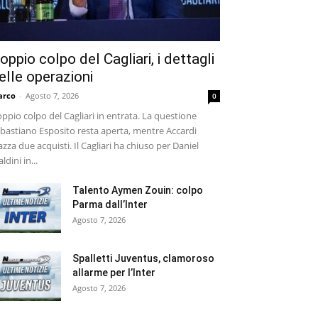
oppio colpo del Cagliari, i dettagli
elle operazioni
arco
-
Agosto 7, 2026
0
ppio colpo del Cagliari in entrata. La questione
bastiano Esposito resta aperta, mentre Accardi
azza due acquisti. Il Cagliari ha chiuso per Daniel
ldini in...
Talento Aymen Zouin: colpo
Parma dall’Inter
Agosto 7, 2026
Spalletti Juventus, clamoroso
allarme per l’Inter
Agosto 7, 2026