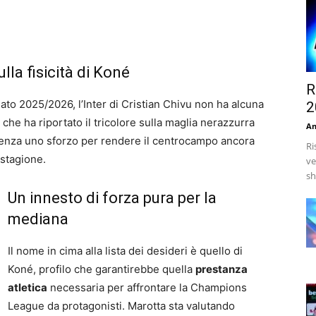
lla fisicità di Koné
R
to 2025/2026, l’Inter di Cristian Chivu non ha alcuna
2
 che ha riportato il tricolore sulla maglia nerazzurra
An
rigenza uno sforzo per rendere il centrocampo ancora
Ri
 stagione.
ve
sh
Un innesto di forza pura per la
mediana
Il nome in cima alla lista dei desideri è quello di
Koné, profilo che garantirebbe quella
prestanza
atletica
necessaria per affrontare la Champions
League da protagonisti. Marotta sta valutando