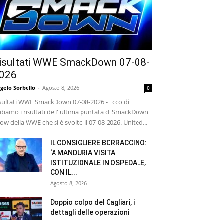
isultati WWE SmackDown 07-08-
026
gelo Sorbello
-
Agosto 8, 2026
0
sultati WWE SmackDown 07-08-2026 - Ecco di
diamo i risultati dell' ultima puntata di SmackDown
ow della WWE che si è svolto il 07-08-2026. United...
IL CONSIGLIERE BORRACCINO:
‘A MANDURIA VISITA
ISTITUZIONALE IN OSPEDALE,
CON IL...
Agosto 8, 2026
Doppio colpo del Cagliari, i
dettagli delle operazioni