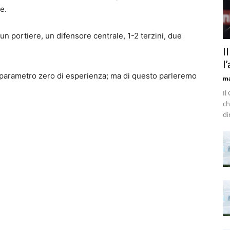
e.
n portiere, un difensore centrale, 1-2 terzini, due
.
I
l
 parametro zero di esperienza; ma di questo parleremo
m
Il
ch
di