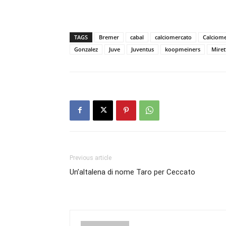
TAGS
Bremer
cabal
calciomercato
Calciome
Gonzalez
Juve
Juventus
koopmeiners
Miret
Previous article
Un’altalena di nome Taro per Ceccato