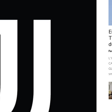
E
T
d
Fa
L'
C
GL
sm