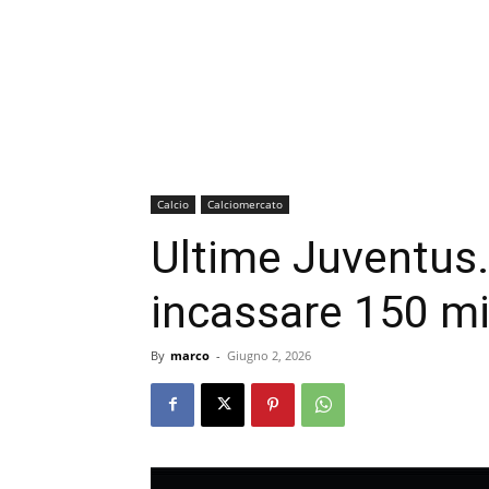
Calcio
Calciomercato
Ultime Juventus.
incassare 150 mil
By
marco
-
Giugno 2, 2026