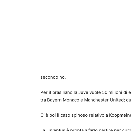
secondo no.
Per il brasiliano la Juve vuole 50 milioni d
tra Bayern Monaco e Manchester United; due
C’ è poi il caso spinoso relativo a Koopmein
La Juventus è pronta a farlo partire per cir