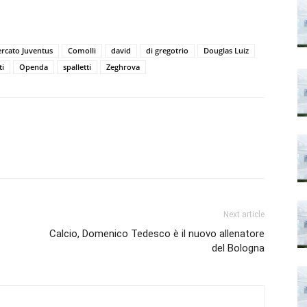
rcato Juventus
Comolli
david
di gregotrio
Douglas Luiz
ti
Openda
spalletti
Zeghrova
Next article
Calcio, Domenico Tedesco è il nuovo allenatore
del Bologna