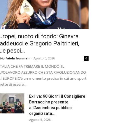
uropei, nuoto di fondo: Ginevra
addeucci e Gregorio Paltrinieri,
ue pesci...
bio Faiola Ironman
-
Agosto 5, 2026
0
ITALIA CHE FA TREMARE IL MONDO: IL
APOLAVORO AZZURRO CHE STA RIVOLUZIONANDO
I EUROPEI ​C’è un momento preciso in cui uno sport
ette di essere...
Ex Ilva: 90 Giorni, il Consigliere
Borraccino presente
all’Assemblea pubblica
organizzata...
Agosto 5, 2026