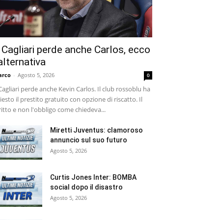
l Cagliari perde anche Carlos, ecco
’alternativa
arco
-
Agosto 5, 2026
0
 Cagliari perde anche Kevin Carlos. Il club rossoblu ha
iesto il prestito gratuito con opzione di riscatto. Il
ritto e non l'obbligo come chiedeva...
Miretti Juventus: clamoroso
annuncio sul suo futuro
Agosto 5, 2026
Curtis Jones Inter: BOMBA
social dopo il disastro
Agosto 5, 2026