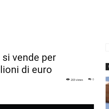
 si vende per
ioni di euro
0
203 views