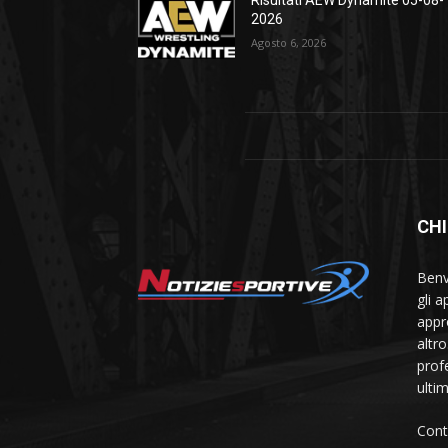
2026
Agosto 6, 2026
CHI
Benve
gli 
appr
altr
prof
ulti
Cont