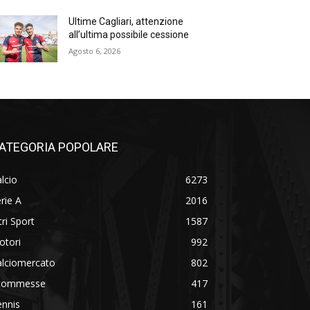
Ultime Cagliari, attenzione
all’ultima possibile cessione
Agosto 6, 2026
ATEGORIA POPOLARE
lcio
6273
rie A
2016
tri Sport
1587
otori
992
alciomercato
802
commesse
417
ennis
161