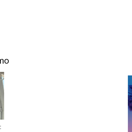
omo
: