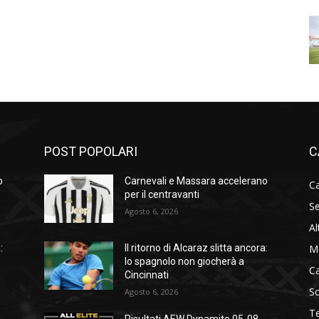
POST POPOLARI
C
o
Carnevali e Massara accelerano
Ca
per il centravanti
Se
Agosto 6, 2026
Al
M
:
Il ritorno di Alcaraz slitta ancora:
lo spagnolo non giocherà a
C
Cincinnati
S
Agosto 6, 2026
T
Risultati AEW Dynamite 05-08-