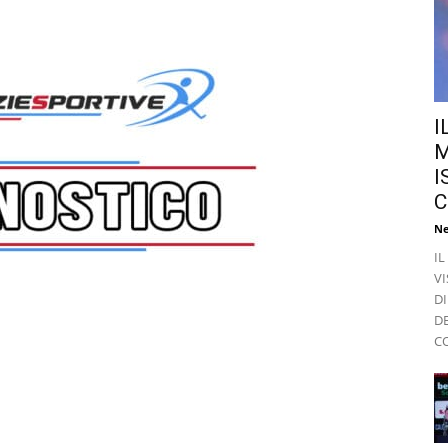
I
M
I
C
Ne
I
VI
DI
D
CO