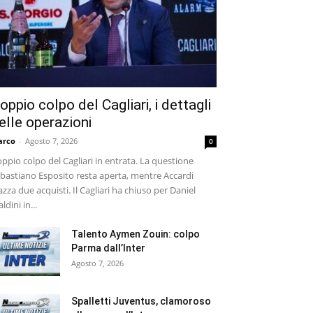
oppio colpo del Cagliari, i dettagli
elle operazioni
arco
-
Agosto 7, 2026
0
ppio colpo del Cagliari in entrata. La questione
bastiano Esposito resta aperta, mentre Accardi
azza due acquisti. Il Cagliari ha chiuso per Daniel
ldini in...
Talento Aymen Zouin: colpo
Parma dall’Inter
Agosto 7, 2026
Spalletti Juventus, clamoroso