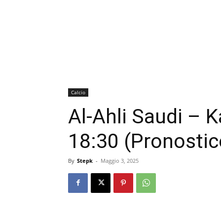
Calcio
Al-Ahli Saudi – 
18:30 (Pronostic
By
Stepk
-
Maggio 3, 2025