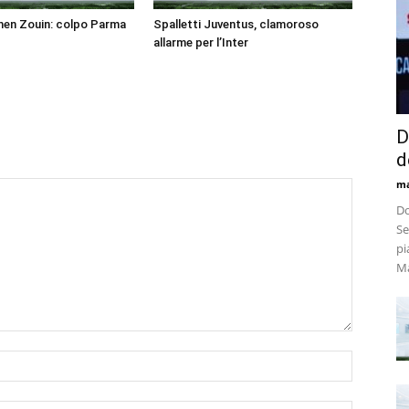
men Zouin: colpo Parma
Spalletti Juventus, clamoroso
allarme per l’Inter
D
d
m
Do
Se
pi
Ma