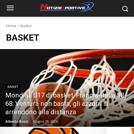
Home
Basket
BASKET
BASKET
Mondiali U17 di basket, Francia-Italia 88-
68: Ventura non basta, gli azzurri si
arrendono alla distanza
Alberto Rossi
-
Giugno 28, 2026