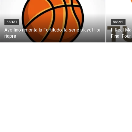
BASKET
BASKET
Avellino rimonta la Fortitudo: la serie playoff si
Il Real Ma
riapre
Final Four