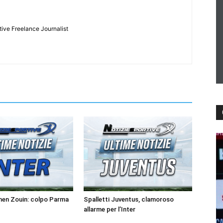
tive Freelance Journalist
men Zouin: colpo Parma
Spalletti Juventus, clamoroso
allarme per l’Inter