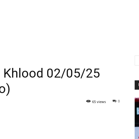
l Khlood 02/05/25
o)
0
65 views