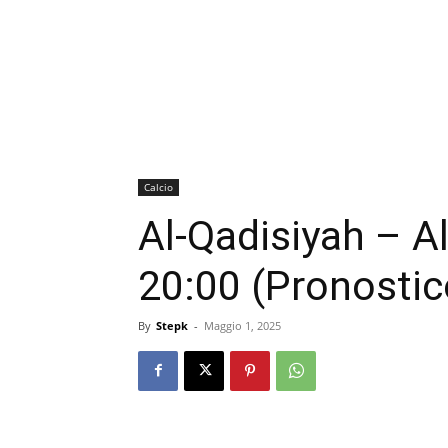
Calcio
Al-Qadisiyah – A
20:00 (Pronostic
By
Stepk
-
Maggio 1, 2025