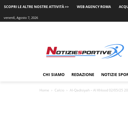
SCOPRI LE ALTRE NOSTRE ATTIVITÀ >>
WEB AGENCY ROMA
ACQU
venerdì, Agosto 7, 2026
CHI SIAMO
REDAZIONE
NOTIZIE SPO
Home
Calcio
Al-Qadisiyah – Al Khlood 02/05/25 20