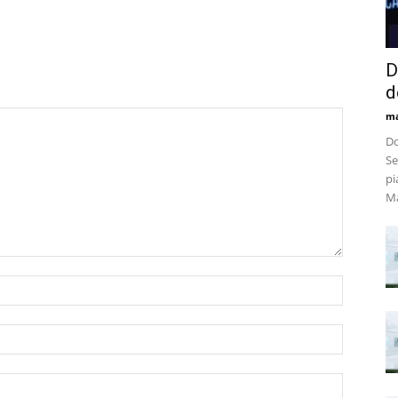
D
d
m
Do
Se
pi
Ma