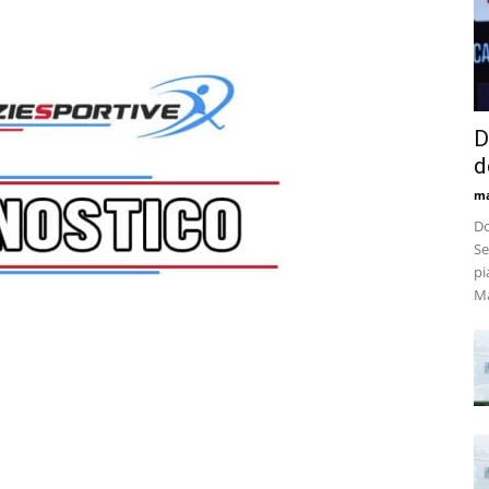
D
d
m
Do
Se
pi
Ma