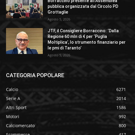
Borraccino presente all’Assemblea
pubblica organizzata dal Circolo PD
Grottaglie
Agosto 5, 2026
JTF, il Consigliere Borraccino: ‘Dalla
Regione 60 mln di € per ‘Puglia
Moltiplica’, lo strumento finanziario per
le pmi di Taranto’
Agosto 5, 2026
CATEGORIA POPOLARE
Calcio
6271
Serie A
2014
Altri Sport
1586
Motori
992
Calciomercato
800
Scommesse
417