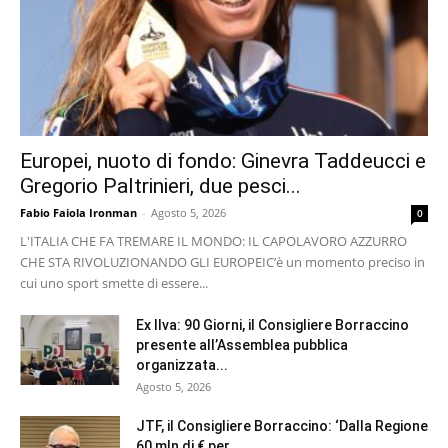
Europei, nuoto di fondo: Ginevra Taddeucci e
Gregorio Paltrinieri, due pesci...
Fabio Faiola Ironman
-
Agosto 5, 2026
0
L'ITALIA CHE FA TREMARE IL MONDO: IL CAPOLAVORO AZZURRO
CHE STA RIVOLUZIONANDO GLI EUROPEI ​C’è un momento preciso in
cui uno sport smette di essere...
Ex Ilva: 90 Giorni, il Consigliere Borraccino
presente all’Assemblea pubblica
organizzata...
Agosto 5, 2026
JTF, il Consigliere Borraccino: ‘Dalla Regione
60 mln di € per...