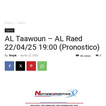
Home
Calcio
Calcio
AL Taawoun – AL Raed
22/04/25 19:00 (Pronostico)
By
Stepk
-
Aprile 22, 2025
0
46 views