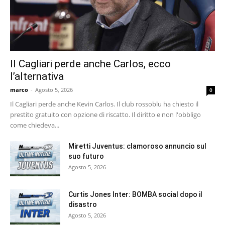
Il Cagliari perde anche Carlos, ecco
l’alternativa
marco
-
Agosto 5, 2026
0
Il Cagliari perde anche Kevin Carlos. Il club rossoblu ha chiesto il
prestito gratuito con opzione di riscatto. Il diritto e non l'obbligo
come chiedeva...
Miretti Juventus: clamoroso annuncio sul
suo futuro
Agosto 5, 2026
Curtis Jones Inter: BOMBA social dopo il
disastro
Agosto 5, 2026