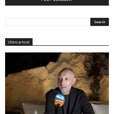
Ultimi articoli