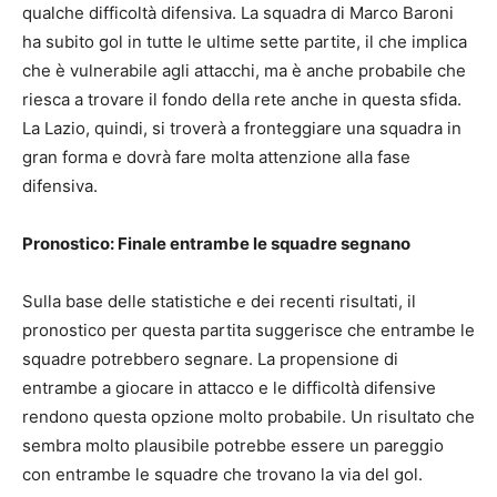
qualche difficoltà difensiva. La squadra di Marco Baroni
ha subito gol in tutte le ultime sette partite, il che implica
che è vulnerabile agli attacchi, ma è anche probabile che
riesca a trovare il fondo della rete anche in questa sfida.
La Lazio, quindi, si troverà a fronteggiare una squadra in
gran forma e dovrà fare molta attenzione alla fase
difensiva.
Pronostico: Finale entrambe le squadre segnano
Sulla base delle statistiche e dei recenti risultati, il
pronostico per questa partita suggerisce che entrambe le
squadre potrebbero segnare. La propensione di
entrambe a giocare in attacco e le difficoltà difensive
rendono questa opzione molto probabile. Un risultato che
sembra molto plausibile potrebbe essere un pareggio
con entrambe le squadre che trovano la via del gol.