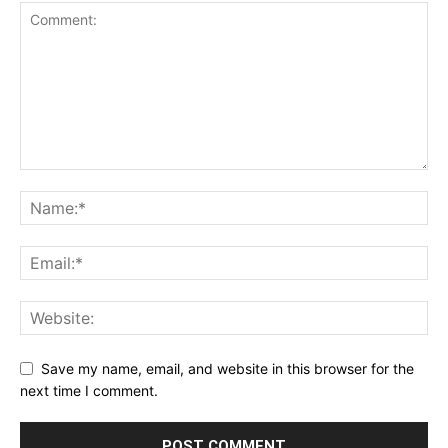
Save my name, email, and website in this browser for the
next time I comment.