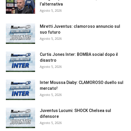
l’alternativa
Agosto 5, 2026
Miretti Juventus: clamoroso annuncio sul
suo futuro
Agosto 5, 2026
Curtis Jones Inter: BOMBA social dopo il
disastro
Agosto 5, 2026
Inter Moussa Diaby: CLAMOROSO duello sul
mercato!
Agosto 5, 2026
Juventus Lucumi: SHOCK Chelsea sul
difensore
Agosto 5, 2026