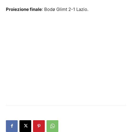
Proiezione finale
: Bodø Glimt 2-1 Lazio.