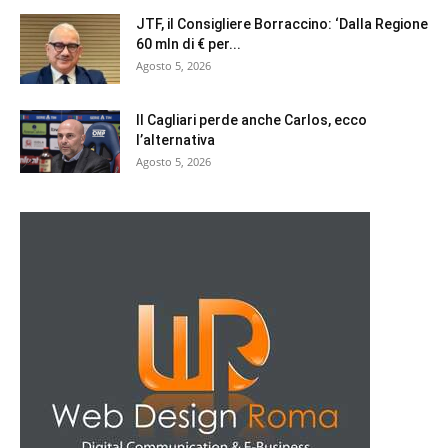
JTF, il Consigliere Borraccino: ‘Dalla Regione
60 mln di € per...
Agosto 5, 2026
Il Cagliari perde anche Carlos, ecco
l’alternativa
Agosto 5, 2026