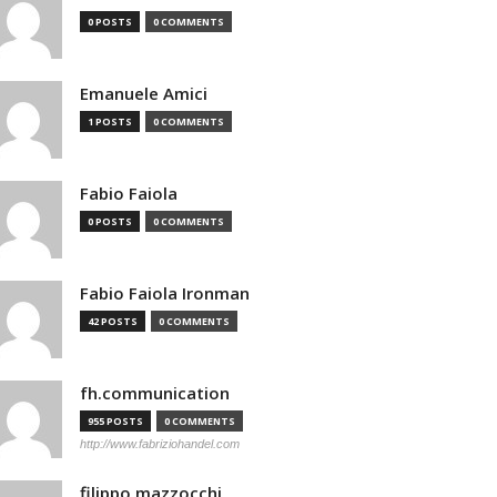
0 POSTS
0 COMMENTS
Emanuele Amici
1 POSTS
0 COMMENTS
Fabio Faiola
0 POSTS
0 COMMENTS
Fabio Faiola Ironman
42 POSTS
0 COMMENTS
fh.communication
955 POSTS
0 COMMENTS
http://www.fabriziohandel.com
filippo mazzocchi