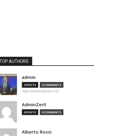
TOP AUTHORS
admin
2 POSTS
0 COMMENTS
https://notiziesportive.net
AdminZer0
0 POSTS
0 COMMENTS
Alberto Rossi