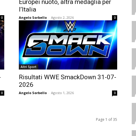
Europei nuoto, altra medaglia per
l’Italia
Angelo Sorbello
-
Agosto 2, 2026
0
0
Altri Sport
-
Risultati WWE SmackDown 31-07-
2026
Angelo Sorbello
-
Agosto 1, 2026
0
0
Page 1 of 35