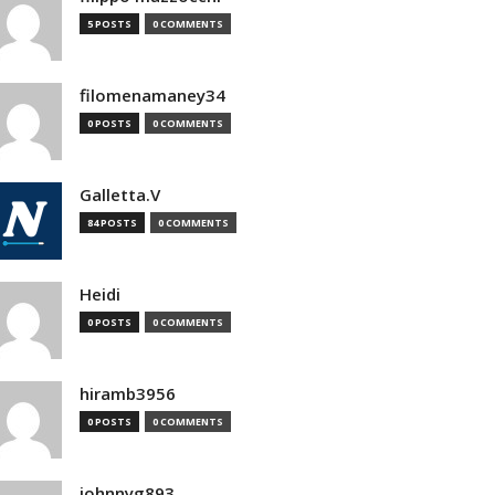
5 POSTS
0 COMMENTS
filomenamaney34
0 POSTS
0 COMMENTS
Galletta.V
84 POSTS
0 COMMENTS
Heidi
0 POSTS
0 COMMENTS
hiramb3956
0 POSTS
0 COMMENTS
johnnyg893