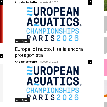
Angelo Sorbello
-
Agosto 4, 2026
0
0
Altri Sport
Europei di nuoto, l’Italia ancora
protagonista
0
Angelo Sorbello
-
Agosto 3, 2026
0
Altri Sport