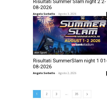
Risultati Summer Slam night 2 2-
08-2026
Angelo Sorbello
-
Agosto 3, 2026
Altri Sport
Risultati SummerSlam night 1 01
08-2026
Angelo Sorbello
-
Agosto 2, 2026
...
1
2
3
35