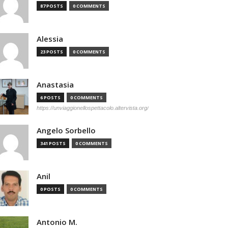
87 POSTS
0 COMMENTS
Alessia
23 POSTS
0 COMMENTS
Anastasia
6 POSTS
0 COMMENTS
https://unviaggionellospettacolo.altervista.org/
Angelo Sorbello
341 POSTS
0 COMMENTS
Anil
0 POSTS
0 COMMENTS
Antonio M.