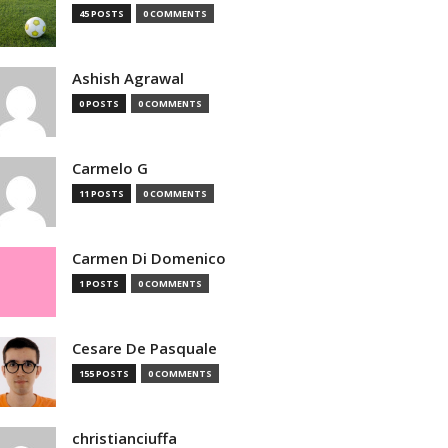
45 POSTS
0 COMMENTS
Ashish Agrawal
0 POSTS
0 COMMENTS
Carmelo G
11 POSTS
0 COMMENTS
Carmen Di Domenico
1 POSTS
0 COMMENTS
Cesare De Pasquale
155 POSTS
0 COMMENTS
christianciuffa