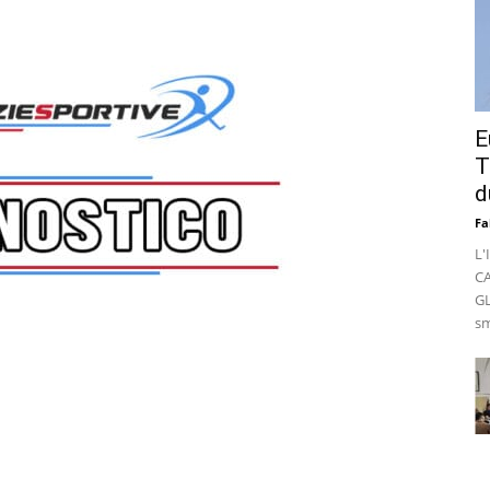
E
T
d
Fa
L'
C
GL
sm