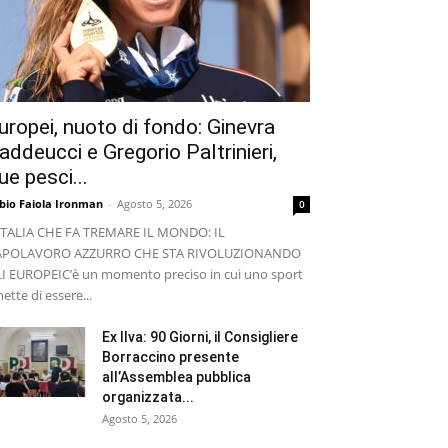
uropei, nuoto di fondo: Ginevra
addeucci e Gregorio Paltrinieri,
ue pesci...
bio Faiola Ironman
-
Agosto 5, 2026
0
ITALIA CHE FA TREMARE IL MONDO: IL
APOLAVORO AZZURRO CHE STA RIVOLUZIONANDO
I EUROPEI ​C’è un momento preciso in cui uno sport
ette di essere...
Ex Ilva: 90 Giorni, il Consigliere
Borraccino presente
all’Assemblea pubblica
organizzata...
Agosto 5, 2026