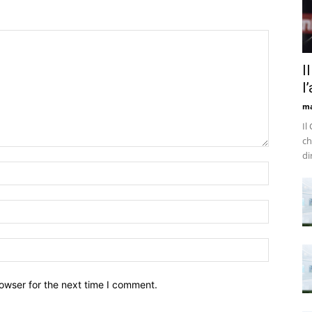
I
l
m
Il
ch
di
owser for the next time I comment.