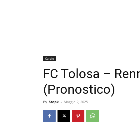
Calcio
FC Tolosa – Ren
(Pronostico)
By
Stepk
-
Maggio 2, 2025