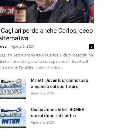
l Cagliari perde anche Carlos, ecco
’alternativa
arco
-
Agosto 5, 2026
0
 Cagliari perde anche Kevin Carlos. Il club rossoblu ha
iesto il prestito gratuito con opzione di riscatto. Il
ritto e non l'obbligo come chiedeva...
Miretti Juventus: clamoroso
annuncio sul suo futuro
Agosto 5, 2026
Curtis Jones Inter: BOMBA
social dopo il disastro
Agosto 5, 2026