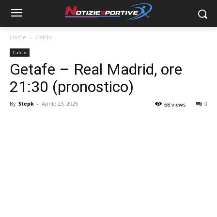
Home
Calcio
Calcio
Getafe – Real Madrid, ore
21:30 (pronostico)
By
Stepk
-
Aprile 23, 2025
0
68 views