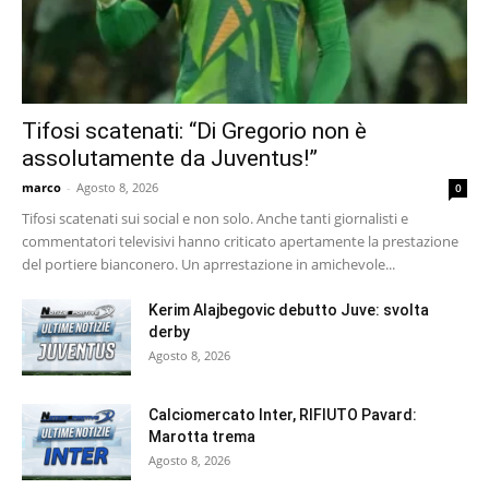
Tifosi scatenati: “Di Gregorio non è
assolutamente da Juventus!”
marco
-
Agosto 8, 2026
0
Tifosi scatenati sui social e non solo. Anche tanti giornalisti e
commentatori televisivi hanno criticato apertamente la prestazione
del portiere bianconero. Un aprrestazione in amichevole...
Kerim Alajbegovic debutto Juve: svolta
derby
Agosto 8, 2026
Calciomercato Inter, RIFIUTO Pavard:
Marotta trema
Agosto 8, 2026