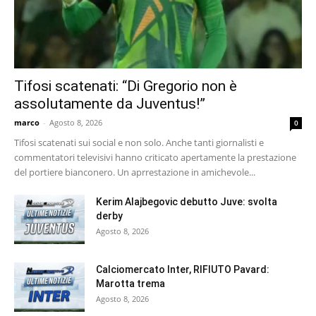
Tifosi scatenati: “Di Gregorio non è
assolutamente da Juventus!”
marco
-
Agosto 8, 2026
0
Tifosi scatenati sui social e non solo. Anche tanti giornalisti e
commentatori televisivi hanno criticato apertamente la prestazione
del portiere bianconero. Un aprrestazione in amichevole...
Kerim Alajbegovic debutto Juve: svolta
derby
Agosto 8, 2026
Calciomercato Inter, RIFIUTO Pavard:
Marotta trema
Agosto 8, 2026