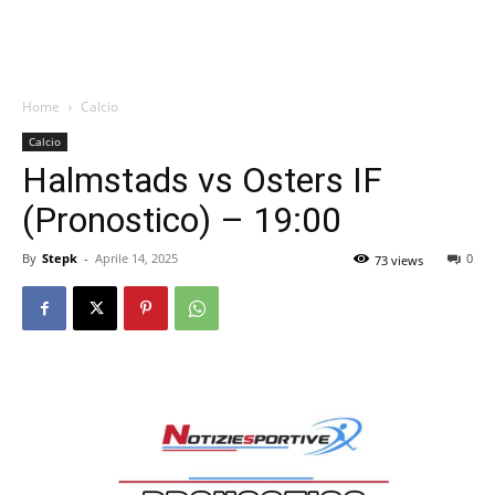
Home
Calcio
Calcio
Halmstads vs Osters IF
(Pronostico) – 19:00
By
Stepk
-
Aprile 14, 2025
0
73 views