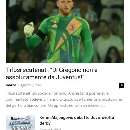
Tifosi scatenati: “Di Gregorio non è
assolutamente da Juventus!”
marco
-
Agosto 8, 2026
0
Tifosi scatenati sui social e non solo. Anche tanti giornalisti e
commentatori televisivi hanno criticato apertamente la prestazione
del portiere bianconero. Un aprrestazione in amichevole...
Kerim Alajbegovic debutto Juve: svolta
derby
Agosto 8, 2026