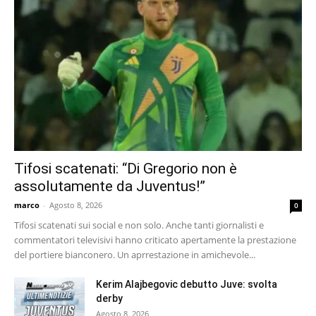
Tifosi scatenati: “Di Gregorio non è
assolutamente da Juventus!”
marco
-
Agosto 8, 2026
0
Tifosi scatenati sui social e non solo. Anche tanti giornalisti e
commentatori televisivi hanno criticato apertamente la prestazione
del portiere bianconero. Un aprrestazione in amichevole...
Kerim Alajbegovic debutto Juve: svolta
derby
Agosto 8, 2026