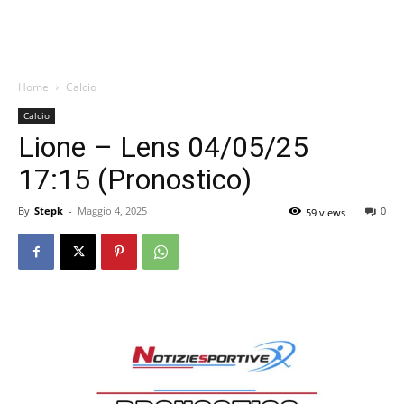
Home
Calcio
Calcio
Lione – Lens 04/05/25
17:15 (Pronostico)
By
Stepk
-
Maggio 4, 2025
0
59 views