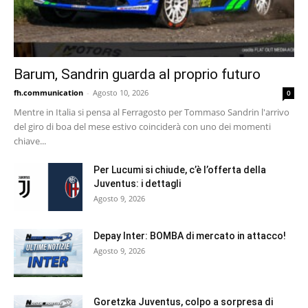
Barum, Sandrin guarda al proprio futuro
fh.communication
-
Agosto 10, 2026
0
Mentre in Italia si pensa al Ferragosto per Tommaso Sandrin l'arrivo
del giro di boa del mese estivo coinciderà con uno dei momenti
chiave...
Per Lucumi si chiude, c’è l’offerta della
Juventus: i dettagli
Agosto 9, 2026
Depay Inter: BOMBA di mercato in attacco!
Agosto 9, 2026
Goretzka Juventus, colpo a sorpresa di