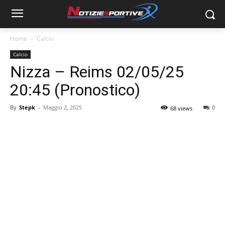
Home
Calcio
Calcio
Nizza – Reims 02/05/25
20:45 (Pronostico)
By
Stepk
-
Maggio 2, 2025
0
68 views