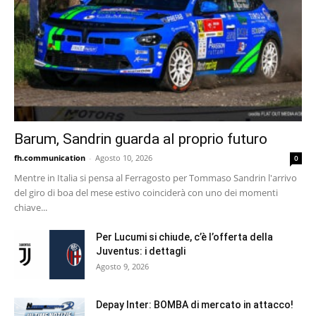
Barum, Sandrin guarda al proprio futuro
fh.communication
-
Agosto 10, 2026
0
Mentre in Italia si pensa al Ferragosto per Tommaso Sandrin l'arrivo
del giro di boa del mese estivo coinciderà con uno dei momenti
chiave...
Per Lucumi si chiude, c’è l’offerta della
Juventus: i dettagli
Agosto 9, 2026
Depay Inter: BOMBA di mercato in attacco!