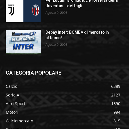
Per Lucumi si chiude, c’è l’offerta della
Juventus: i dettagli
Agosto 9, 2026
Depay Inter: BOMBA di mercato in
attacco!
Agosto 9, 2026
CATEGORIA POPOLARE
Calcio
6389
Serie A
2127
Altri Sport
1590
Motori
994
Calciomercato
815