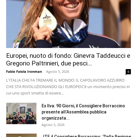
Europei, nuoto di fondo: Ginevra Taddeucci e
Gregorio Paltrinieri, due pesci...
Fabio Faiola Ironman
-
Agosto 5, 2026
0
L'ITALIA CHE FA TREMARE IL MONDO: IL CAPOLAVORO AZZURRO
CHE STA RIVOLUZIONANDO GLI EUROPEI ​C’è un momento preciso in
cui uno sport smette di essere...
Ex Ilva: 90 Giorni, il Consigliere Borraccino
presente all’Assemblea pubblica
organizzata...
Agosto 5, 2026
JTF, il Consigliere Borraccino: ‘Dalla Regione