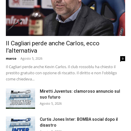
Il Cagliari perde anche Carlos, ecco
l’alternativa
marco
-
Agosto 5, 2026
0
Il Cagliari perde anche Kevin Carlos. Il club rossoblu ha chiesto il
prestito gratuito con opzione di riscatto. Il diritto e non l'obbligo
come chiedeva...
Miretti Juventus: clamoroso annuncio sul
suo futuro
Agosto 5, 2026
Curtis Jones Inter: BOMBA social dopo il
disastro