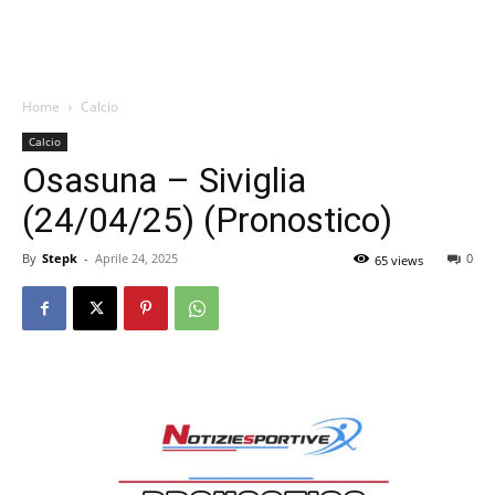
Home
Calcio
Calcio
Osasuna – Siviglia
(24/04/25) (Pronostico)
By
Stepk
-
Aprile 24, 2025
0
65 views