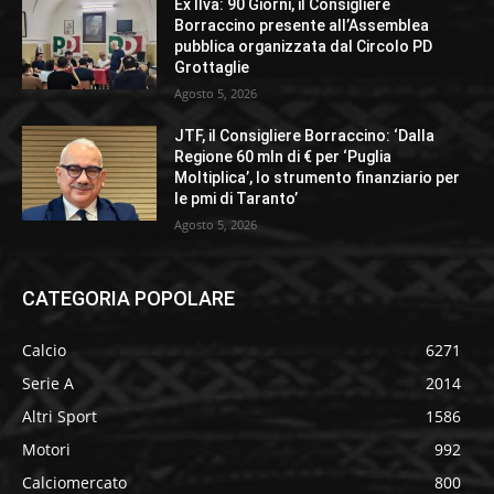
Ex Ilva: 90 Giorni, il Consigliere
Borraccino presente all’Assemblea
pubblica organizzata dal Circolo PD
Grottaglie
Agosto 5, 2026
JTF, il Consigliere Borraccino: ‘Dalla
Regione 60 mln di € per ‘Puglia
Moltiplica’, lo strumento finanziario per
le pmi di Taranto’
Agosto 5, 2026
CATEGORIA POPOLARE
Calcio
6271
Serie A
2014
Altri Sport
1586
Motori
992
Calciomercato
800